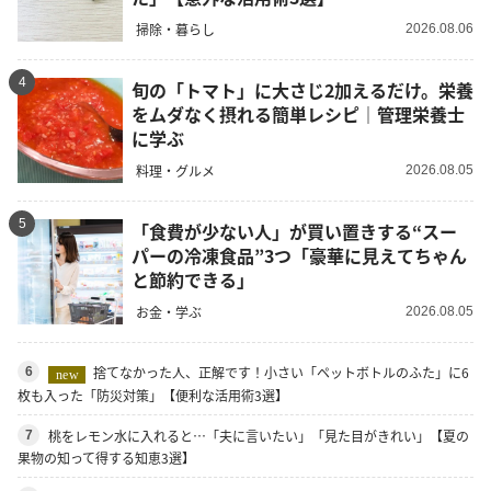
掃除・暮らし
2026.08.06
4
旬の「トマト」に大さじ2加えるだけ。栄養
をムダなく摂れる簡単レシピ｜管理栄養士
に学ぶ
料理・グルメ
2026.08.05
5
「食費が少ない人」が買い置きする“スー
パーの冷凍食品”3つ「豪華に見えてちゃん
と節約できる」
お金・学ぶ
2026.08.05
捨てなかった人、正解です！小さい「ペットボトルのふた」に6
6
new
枚も入った「防災対策」【便利な活用術3選】
桃をレモン水に入れると…「夫に言いたい」「見た目がきれい」【夏の
7
果物の知って得する知恵3選】