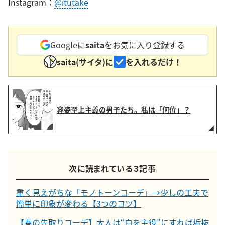
Instagram：
@itutake
Googleに
saita
をお気に入り登録する
saita(サイタ)に
を入れるだけ！
容姿至上主義の男子たち。私は「何位」？
次に読まれている３記事
重く見えがちな「モノトーンコーデ」→少しの工夫で
簡単に印象が変わる【3つのコツ】
【春の先取りコーデ】大人は“白を主役”にすれば垢抜