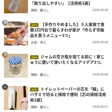
「取り出しやすい」【活用術3選】
掃除・暮らし
2026.08.08
2
【手作りやめました】５人家族で食
new
費3万円台で暮らすわが家が「作らず市販
品を買うメニュー3つ」
お金・学ぶ
2026.08.08
3
ジャムの空き瓶を捨てる前に！家じ
new
ゅうに置いて使いたくなるアイデア3つ。
掃除・暮らし
2026.08.08
4
トイレットペーパーの芯を「縦」に
new
ハサミで切ると掃除で便利【芯の掃除活用
術3選】
掃除・暮らし
2026.08.07