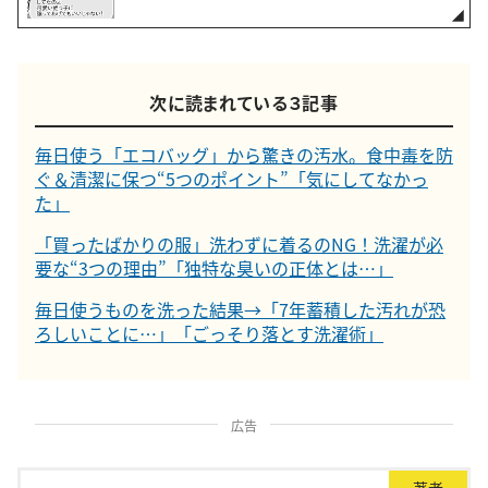
次に読まれている３記事
毎日使う「エコバッグ」から驚きの汚水。食中毒を防
ぐ＆清潔に保つ“5つのポイント”「気にしてなかっ
た」
「買ったばかりの服」洗わずに着るのNG！洗濯が必
要な“3つの理由”「独特な臭いの正体とは…」
毎日使うものを洗った結果→「7年蓄積した汚れが恐
ろしいことに…」「ごっそり落とす洗濯術」
広告