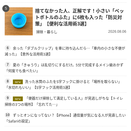
5
捨てなかった人、正解です！小さい「ペッ
トボトルのふた」に6枚も入った「防災対
策」【便利な活用術3選】
掃除・暮らし
2026.08.06
余った「ダブルクリップ」を車に持ち込んだら…「車内の小さな不便が
6
減った」【意外な活用術3選】
夏の「きゅうり」は乱切りにするだけ。5分で完成するメイン級おかず
7
「何度でも食べたい」
洗った水筒のふたをS字フックに掛けると「場所を取らない」
8
new
「水切れもいい」【S字フック活用術3選】
「便器だけ掃除して満足している人」が見逃しがちな【トイレ
9
new
掃除の3つの場所】「忘れてた…」
ずっとオンになってない？【iPhone】通信量が気になる人が見直したい
10
「Safariの設定」