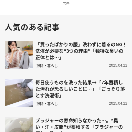
広告
人気のある記事
「買ったばかりの服」洗わずに着るのNG！
洗濯が必要な“3つの理由”「独特な臭いの
正体とは…」
掃除・暮らし
2025.04.22
毎日使うものを洗った結果→「7年蓄積し
た汚れが恐ろしいことに…」「ごっそり落
とす洗濯術」
掃除・暮らし
2025.04.22
ブラジャーの寿命知らなかった…。“臭
い・汗・皮脂”が蓄積する「ブラジャーの