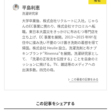
著者
平島利恵
洗濯研究家
大学卒業後、株式会社リクルートに入社。じゃら
んのEC事業に携わり、株式会社マクロミルへ転
職。東日本大震災をきっかけに布おむつ専門店を
立ち上げ、EC 事業を展開。2013～2015 年NY 在
住中に揉み洗い不要のつけ置き洗剤の着想を得て
帰国。株式会社 Heulie 設立。洗濯洗剤と布ナプ
キンブランド”Rinenna”を展開。洗濯研究家とし
て、「洗濯の正攻法を伝授する」ことを自身のミ
ッションに掲げる。TV、雑誌等のメディアへの
出演多数。四児の母。
この著者の記事をみる
この記事をシェアする