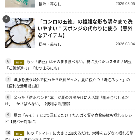
掃除・暮らし
2026.08.05
5
「コンロの五徳」の複雑な形も隅々まで洗
いやすい！スポンジの代わりに使う【意外
なアイテム】
掃除・暮らし
2026.08.04
もう「納豆」はそのまま食べない。夏に食べたいスタミナ納豆
6
new
「ご飯が進む」「おつまみにも」
洋服を洗う以外で使ったら正解だった。夏に役立つ「洗濯ネット」の
7
【便利な活用術3選】
余った「結束バンド1本」が夏のお出かけに大活躍「組み合わせるだ
8
け」「かさばらない」【便利な活用術】
夏の「みそ汁」に2つ混ぜるだけ！たんぱく質や食物繊維も摂れるレシ
9
ピ【夏バテ対策に】
旬の「トマト」に大さじ2加えるだけ。栄養をムダなく摂れる簡
10
new
単レシピ｜管理栄養士に学ぶ