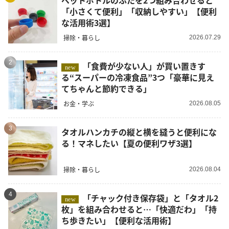
ペットボトルのふたを2つ組み合わせると
「小さくて便利」「収納しやすい」【便利
な活用術3選】
掃除・暮らし
2026.07.29
2
「食費が少ない人」が買い置きす
new
る“スーパーの冷凍食品”3つ「豪華に見え
てちゃんと節約できる」
お金・学ぶ
2026.08.05
3
タオルハンカチの縦と横を縫うと便利にな
る！マネしたい【夏の便利ワザ3選】
掃除・暮らし
2026.08.04
4
「チャック付き保存袋」と「タオル2
new
枚」を組み合わせると…「快適だわ」「持
ち歩きたい」【便利な活用術】