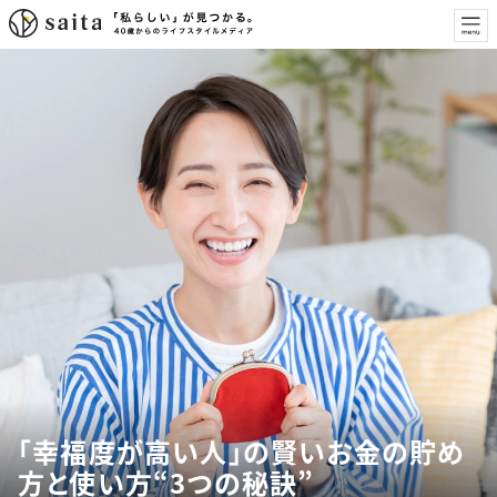
「幸福度が高い人」の賢いお金の貯め
方と使い方“3つの秘訣”