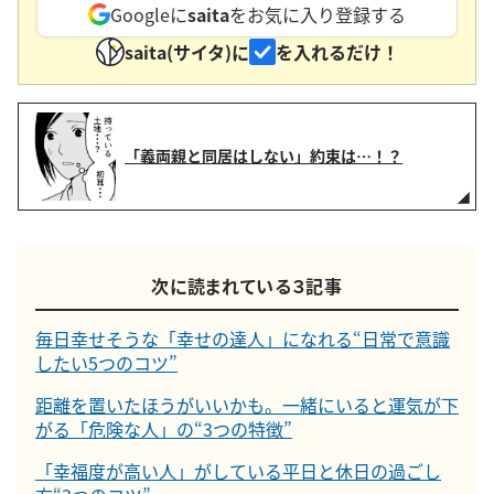
Googleに
saita
をお気に入り登録する
saita(サイタ)に
を入れるだけ！
「義両親と同居はしない」約束は…！？
次に読まれている３記事
毎日幸せそうな「幸せの達人」になれる“日常で意識
したい5つのコツ”
距離を置いたほうがいいかも。一緒にいると運気が下
がる「危険な人」の“3つの特徴”
「幸福度が高い人」がしている平日と休日の過ごし