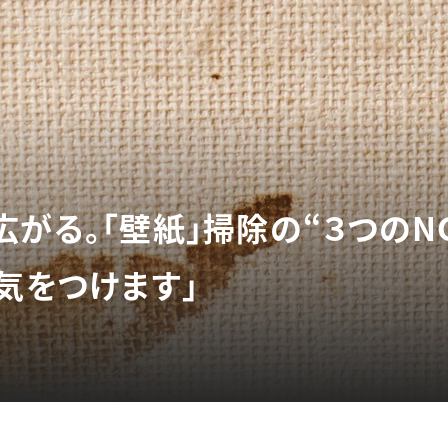
がる。「壁紙」掃除の“３つのN
気をつけます」