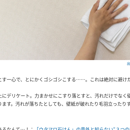
出
とす一心で、とにかくゴシゴシこする……。これは絶対に避けた
上にデリケート。力まかせにこすり落とすと、汚れだけでなく
ります。汚れが落ちたとしても、壁紙が破れたり毛羽立ったり
あるなんて…！：
「ウタマロ石けん」の意外と知らない“３つの