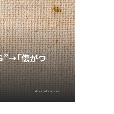
G”→「傷がつ
stock.adobe.com