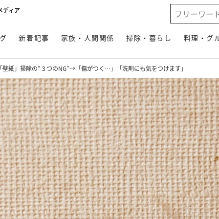
メディア
グ
新着記事
家族・人間関係
掃除・暮らし
料理・グ
「壁紙」掃除の“３つのNG”→「傷がつく…」「洗剤にも気をつけます」