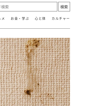
ルメ
お金・学ぶ
心と体
カルチャー