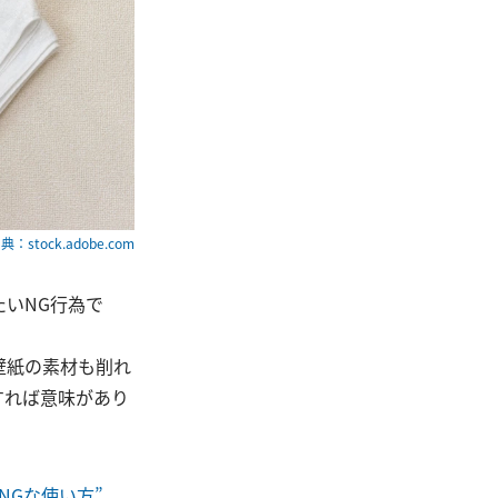
典：stock.adobe.com
いNG行為で
壁紙の素材も削れ
すれば意味があり
NGな使い方”