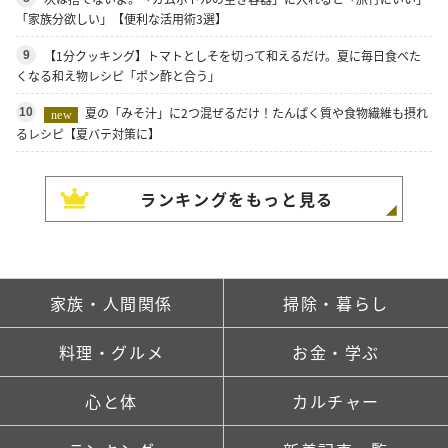
「家族分欲しい」【便利な活用術3選】
【1分クッキング】トマトとしそを切って和えるだけ。夏に毎日食べた
9
くなる和え物レシピ「ポン酢と合う」
夏の「みそ汁」に2つ混ぜるだけ！たんぱく質や食物繊維も摂れ
10
new
るレシピ【夏バテ対策に】
ランキングをもっと見る
家族・人間関係
掃除・暮らし
料理・グルメ
お金・学ぶ
心と体
カルチャー