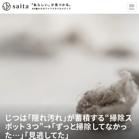
じつは「隠れ汚れ」が蓄積する“掃除ス
ポット３つ”→「ずっと掃除してなかっ
た…」「見逃してた」