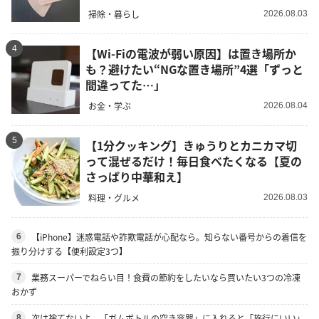
掃除・暮らし
2026.08.03
4
【Wi-Fiの電波が弱い原因】は置き場所か
も？避けたい“NGな置き場所”4選「ずっと
間違ってた…」
お金・学ぶ
2026.08.04
5
【1分クッキング】きゅうりとカニカマ切
って混ぜるだけ！毎日食べたくなる【夏の
さっぱり中華和え】
料理・グルメ
2026.08.03
【iPhone】迷惑電話や詐欺電話が心配なら。知らない番号からの着信を
6
振り分けする【便利設定3つ】
業務スーパーでねらい目！食費の節約をしたいなら買いたい3つの冷凍
7
おかず
次は捨てないよ。「ガムボトルの空き容器」に入れると「旅行にいい」
8