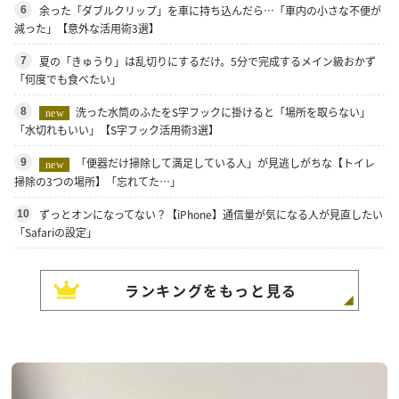
余った「ダブルクリップ」を車に持ち込んだら…「車内の小さな不便が
6
減った」【意外な活用術3選】
夏の「きゅうり」は乱切りにするだけ。5分で完成するメイン級おかず
7
「何度でも食べたい」
洗った水筒のふたをS字フックに掛けると「場所を取らない」
8
new
「水切れもいい」【S字フック活用術3選】
「便器だけ掃除して満足している人」が見逃しがちな【トイレ
9
new
掃除の3つの場所】「忘れてた…」
ずっとオンになってない？【iPhone】通信量が気になる人が見直したい
10
「Safariの設定」
ランキングをもっと見る