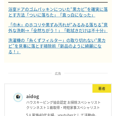
浴室ドアのゴムパッキンについた“黒カビ”を確実に落
とす方法「ついに落ちた」「真っ白になった」
「巾木」のホコリや黒ずみ汚れが“みるみる落ちる”意
外な洗剤→「全然ちがう！」「乾拭きだけは不十分」
洗濯機の「糸くずフィルター」の取り切れない“黒カ
ビ”を見事に落とす掃除術「新品のように綺麗にな
る！」
広告
著者
aidog
ハウスキーピング協会認定 お掃除スペシャリスト
クリンネスト１級取得・時短家事スペシャリスト
5人家族40代主婦。youtuberとして活動中。