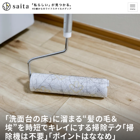
「洗面台の床」に溜まる“髪の毛＆
埃”を時短でキレイにする掃除テク「掃
除機は不要」「ポイントはななめ」