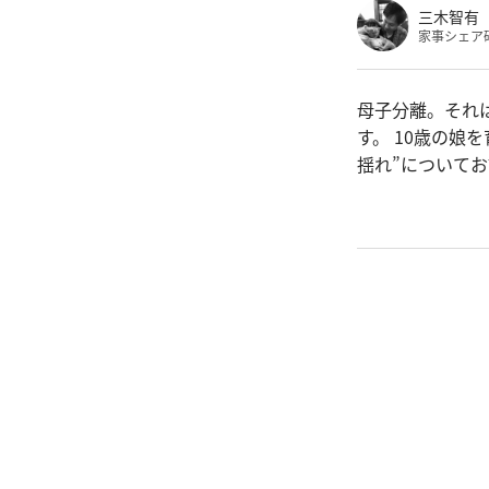
三木智有
家事シェア
母子分離。それ
す。 10歳の
揺れ”について