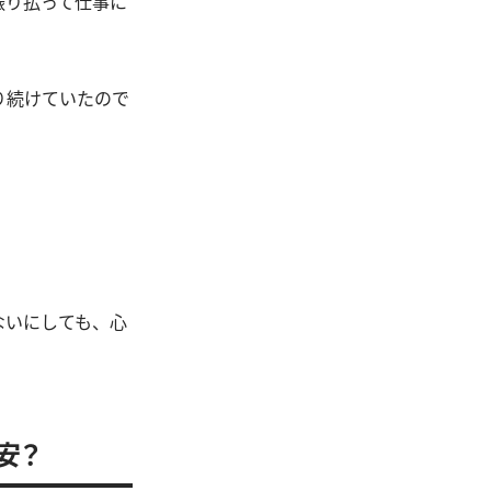
振り払って仕事に
り続けていたので
ないにしても、心
安？