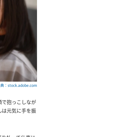
典：stock.adobe.com
顔で抱っこしなが
んは元気に手を振