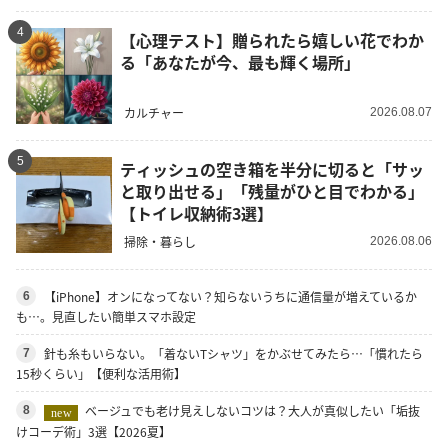
4
【心理テスト】贈られたら嬉しい花でわか
る「あなたが今、最も輝く場所」
カルチャー
2026.08.07
5
ティッシュの空き箱を半分に切ると「サッ
と取り出せる」「残量がひと目でわかる」
【トイレ収納術3選】
掃除・暮らし
2026.08.06
【iPhone】オンになってない？知らないうちに通信量が増えているか
6
も…。見直したい簡単スマホ設定
針も糸もいらない。「着ないTシャツ」をかぶせてみたら…「慣れたら
7
15秒くらい」【便利な活用術】
ベージュでも老け見えしないコツは？大人が真似したい「垢抜
8
new
けコーデ術」3選【2026夏】