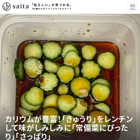
カリウムが豊富！「きゅうり」をレンチン
して味がしみしみに「常備菜にぴった
り」「さっぱり」