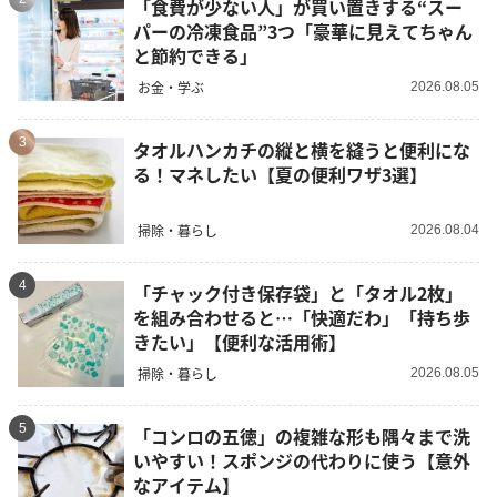
「食費が少ない人」が買い置きする“スー
パーの冷凍食品”3つ「豪華に見えてちゃん
と節約できる」
お金・学ぶ
2026.08.05
3
タオルハンカチの縦と横を縫うと便利にな
る！マネしたい【夏の便利ワザ3選】
掃除・暮らし
2026.08.04
4
「チャック付き保存袋」と「タオル2枚」
を組み合わせると…「快適だわ」「持ち歩
きたい」【便利な活用術】
掃除・暮らし
2026.08.05
5
「コンロの五徳」の複雑な形も隅々まで洗
いやすい！スポンジの代わりに使う【意外
なアイテム】