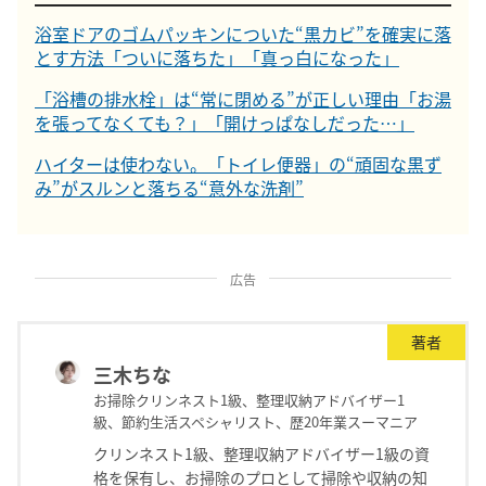
浴室ドアのゴムパッキンについた“黒カビ”を確実に落
とす方法「ついに落ちた」「真っ白になった」
「浴槽の排水栓」は“常に閉める”が正しい理由「お湯
を張ってなくても？」「開けっぱなしだった…」
ハイターは使わない。「トイレ便器」の“頑固な黒ず
み”がスルンと落ちる“意外な洗剤”
広告
著者
三木ちな
お掃除クリンネスト1級、整理収納アドバイザー1
級、節約生活スペシャリスト、歴20年業スーマニア
クリンネスト1級、整理収納アドバイザー1級の資
格を保有し、お掃除のプロとして掃除や収納の知