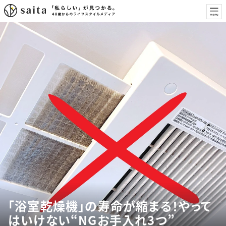
「浴室乾燥機」の寿命が縮まる！やって
はいけない“NGお手入れ3つ”