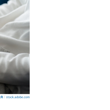
典：stock.adobe.com