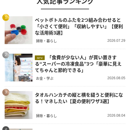
人気記事ランキング
1
ペットボトルのふたを2つ組み合わせると
「小さくて便利」「収納しやすい」【便利
な活用術3選】
掃除・暮らし
2026.07.29
2
「食費が少ない人」が買い置きす
new
る“スーパーの冷凍食品”3つ「豪華に見え
てちゃんと節約できる」
お金・学ぶ
2026.08.05
3
タオルハンカチの縦と横を縫うと便利にな
る！マネしたい【夏の便利ワザ3選】
掃除・暮らし
2026.08.04
4