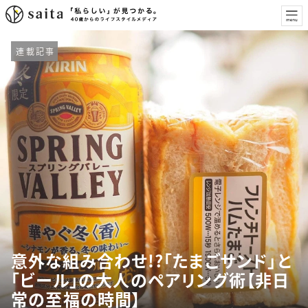
連載記事
意外な組み合わせ!?「たまごサンド」と
「ビール」の大人のペアリング術【非日
常の至福の時間】