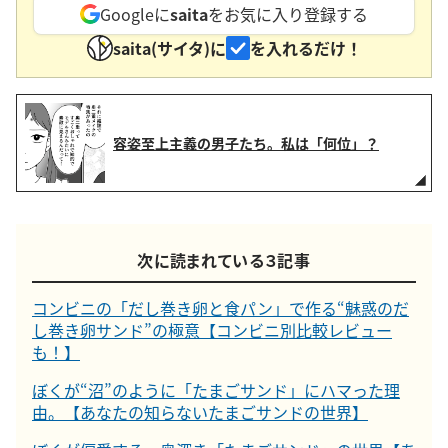
Googleに
saita
をお気に入り登録する
saita(サイタ)に
を入れるだけ！
容姿至上主義の男子たち。私は「何位」？
次に読まれている３記事
コンビニの「だし巻き卵と食パン」で作る“魅惑のだ
し巻き卵サンド”の極意【コンビニ別比較レビュー
も！】
ぼくが“沼”のように「たまごサンド」にハマった理
由。【あなたの知らないたまごサンドの世界】