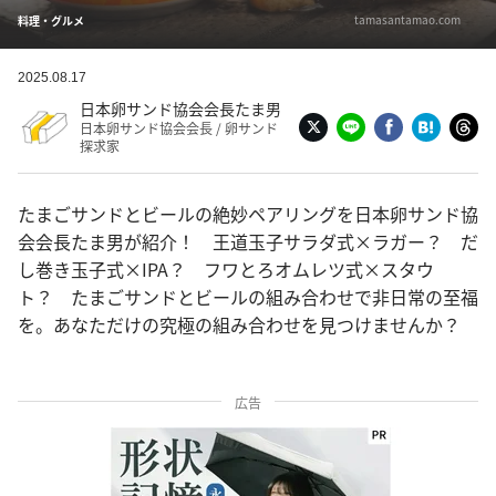
tamasantamao.com
料理・グルメ
2025.08.17
日本卵サンド協会会長たま男
日本卵サンド協会会長 / 卵サンド
探求家
たまごサンドとビールの絶妙ペアリングを日本卵サンド協
会会長たま男が紹介！ 王道玉子サラダ式×ラガー？ だ
し巻き玉子式×IPA？ フワとろオムレツ式×スタウ
ト？ たまごサンドとビールの組み合わせで非日常の至福
を。あなただけの究極の組み合わせを見つけませんか？
広告