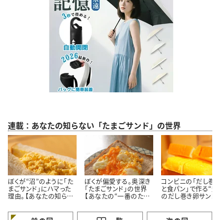
連載：あなたの知らない「たまごサンド」の世界
ぼくが“沼”のように「た
ぼくが偏愛する。奥深き
コンビニの「だし巻
まごサンド」にハマった
「たまごサンド」の世界
と食パン」で作る“魅
理由。【あなたの知らな
【あなたの“一番のたま
のだし巻き卵サンド
いたまごサンドの世界】
ごサンド”を見つける旅】
極意【コンビニ別比
ビューも！】