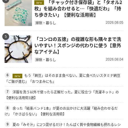
「チャック付き保存袋」と「タオル2
new
枚」を組み合わせると…「快適だわ」「持
ち歩きたい」【便利な活用術】
掃除・暮らし
2026.08.05
5
「コンロの五徳」の複雑な形も隅々まで洗
いやすい！スポンジの代わりに使う【意外
なアイテム】
掃除・暮らし
2026.08.04
もう「納豆」はそのまま食べない。夏に食べたいスタミナ納豆
6
new
「ご飯が進む」「おつまみにも」
洋服を洗う以外で使ったら正解だった。夏に役立つ「洗濯ネット」の
7
【便利な活用術3選】
余った「結束バンド1本」が夏のお出かけに大活躍「組み合わせるだ
8
け」「かさばらない」【便利な活用術】
夏の「みそ汁」に2つ混ぜるだけ！たんぱく質や食物繊維も摂れるレシ
9