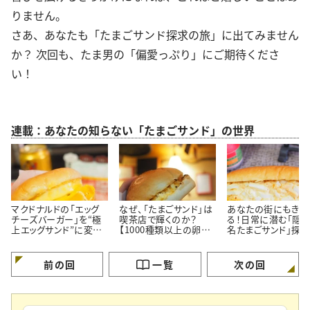
りません。
さあ、あなたも「たまごサンド探求の旅」に出てみません
か？ 次回も、たま男の「偏愛っぷり」にご期待くださ
い！
連載：あなたの知らない「たまごサンド」の世界
マクドナルドの「エッグ
なぜ、「たまごサンド」は
あなたの街にもきっ
チーズバーガー」を“極
喫茶店で輝くのか？
る！日常に潜む「隠
上エッグサンド”に変え
【1000種類以上の卵サ
名たまごサンド」探
る魔法【たまごサンドの
ンドを食べ歩く“たま
【たま男厳選の名店
世界】
男”コラム】
介】
前の回
一覧
次の回