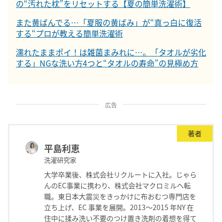
の“汚れた枕”をリセットする【夏の簡単洗濯術】
また黄ばんでる…「夏服の黄ばみ」が“真っ白に復活
する“プロが教える簡単洗濯術
濡れたままポイ！は雑菌まみれに…。「タオルが劣化
する」NGな洗い方4つと“タオルの寿命”の見極め方
広告
著者
平島利恵
洗濯研究家
大学卒業後、株式会社リクルートに入社。じゃら
んのEC事業に携わり、株式会社マクロミルへ転
職。東日本大震災をきっかけに布おむつ専門店を
立ち上げ、EC 事業を展開。2013～2015 年NY 在
住中に揉み洗い不要のつけ置き洗剤の着想を得て