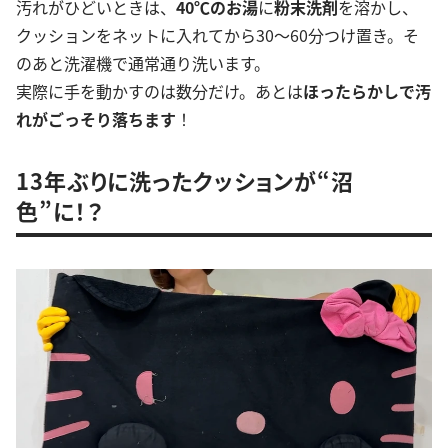
汚れがひどいときは、
40℃のお湯
に
粉末洗剤
を溶かし、
クッションをネットに入れてから30〜60分つけ置き。そ
のあと洗濯機で通常通り洗います。
実際に手を動かすのは数分だけ。あとは
ほったらかしで汚
れがごっそり落ちます
！
13年ぶりに洗ったクッションが“沼
色”に！？