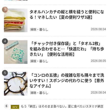
3
タオルハンカチの縦と横を縫うと便利にな
る！マネしたい【夏の便利ワザ3選】
掃除・暮らし
2026.08.04
4
「チャック付き保存袋」と「タオル2枚」
を組み合わせると…「快適だわ」「持ち歩
きたい」【便利な活用術】
掃除・暮らし
2026.08.05
5
「コンロの五徳」の複雑な形も隅々まで洗
いやすい！スポンジの代わりに使う【意外
なアイテム】
掃除・暮らし
2026.08.04
もう「納豆」はそのまま食べない。夏に食べたいスタミナ納豆
6
new