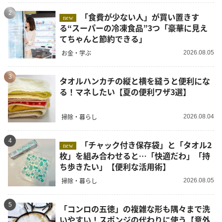
2
「食費が少ない人」が買い置きす
new
る“スーパーの冷凍食品”3つ「豪華に見え
てちゃんと節約できる」
お金・学ぶ
2026.08.05
3
タオルハンカチの縦と横を縫うと便利にな
る！マネしたい【夏の便利ワザ3選】
掃除・暮らし
2026.08.04
4
「チャック付き保存袋」と「タオル2
new
枚」を組み合わせると…「快適だわ」「持
ち歩きたい」【便利な活用術】
掃除・暮らし
2026.08.05
5
「コンロの五徳」の複雑な形も隅々まで洗
いやすい！スポンジの代わりに使う【意外