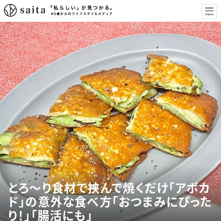
とろ〜り食材で挟んで焼くだけ「アボカ
ド」の意外な食べ方「おつまみにぴった
り！」「腸活にも」