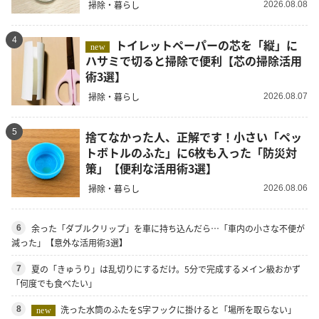
掃除・暮らし
2026.08.08
4
トイレットペーパーの芯を「縦」に
new
ハサミで切ると掃除で便利【芯の掃除活用
術3選】
掃除・暮らし
2026.08.07
5
捨てなかった人、正解です！小さい「ペッ
トボトルのふた」に6枚も入った「防災対
策」【便利な活用術3選】
掃除・暮らし
2026.08.06
余った「ダブルクリップ」を車に持ち込んだら…「車内の小さな不便が
6
減った」【意外な活用術3選】
夏の「きゅうり」は乱切りにするだけ。5分で完成するメイン級おかず
7
「何度でも食べたい」
洗った水筒のふたをS字フックに掛けると「場所を取らない」
8
new