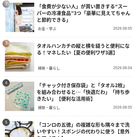
2
「食費が少ない人」が買い置きする“スー
パーの冷凍食品”3つ「豪華に見えてちゃん
と節約できる」
お金・学ぶ
2026.08.05
3
タオルハンカチの縦と横を縫うと便利にな
る！マネしたい【夏の便利ワザ3選】
掃除・暮らし
2026.08.04
4
「チャック付き保存袋」と「タオル2枚」
を組み合わせると…「快適だわ」「持ち歩
きたい」【便利な活用術】
掃除・暮らし
2026.08.05
5
「コンロの五徳」の複雑な形も隅々まで洗
いやすい！スポンジの代わりに使う【意外