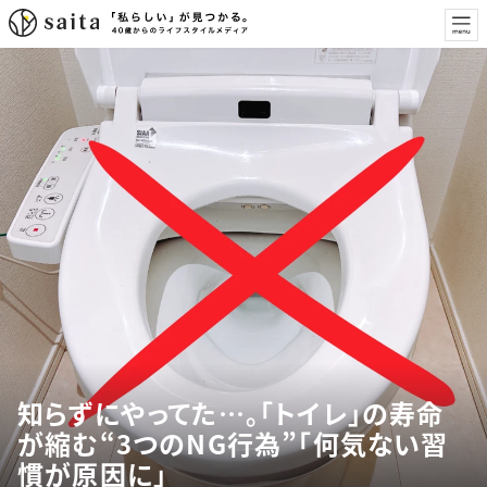
知らずにやってた…。「トイレ」の寿命
が縮む“3つのNG行為”「何気ない習
慣が原因に」