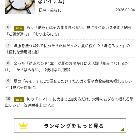
なアイテム】
掃除・暮らし
2026.08.04
もう「納豆」はそのまま食べない。夏に食べたいスタミナ納豆
6
new
「ご飯が進む」「おつまみにも」
洋服を洗う以外で使ったら正解だった。夏に役立つ「洗濯ネット」の
7
【便利な活用術3選】
余った「結束バンド1本」が夏のお出かけに大活躍「組み合わせるだ
8
け」「かさばらない」【便利な活用術】
夏の「みそ汁」に2つ混ぜるだけ！たんぱく質や食物繊維も摂れるレシ
9
ピ【夏バテ対策に】
旬の「トマト」に大さじ2加えるだけ。栄養をムダなく摂れる簡
10
new
単レシピ｜管理栄養士に学ぶ
ランキングをもっと見る