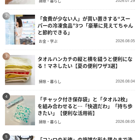
掃除・暮らし
2026.07.29
2
「食費が少ない人」が買い置きする“スー
パーの冷凍食品”3つ「豪華に見えてちゃん
と節約できる」
お金・学ぶ
2026.08.05
3
タオルハンカチの縦と横を縫うと便利にな
る！マネしたい【夏の便利ワザ3選】
掃除・暮らし
2026.08.04
4
「チャック付き保存袋」と「タオル2枚」
を組み合わせると…「快適だわ」「持ち歩
きたい」【便利な活用術】
掃除・暮らし
2026.08.05
5
「コンロの五徳」の複雑な形も隅々まで洗