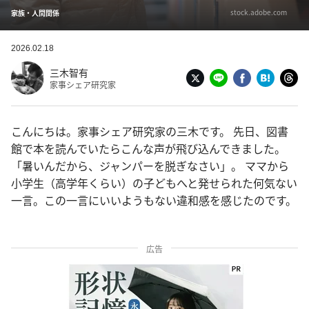
stock.adobe.com
家族・人間関係
2026.02.18
三木智有
家事シェア研究家
こんにちは。家事シェア研究家の三木です。 先日、図書
館で本を読んでいたらこんな声が飛び込んできました。
「暑いんだから、ジャンパーを脱ぎなさい」。 ママから
小学生（高学年くらい）の子どもへと発せられた何気ない
一言。この一言にいいようもない違和感を感じたのです。
広告