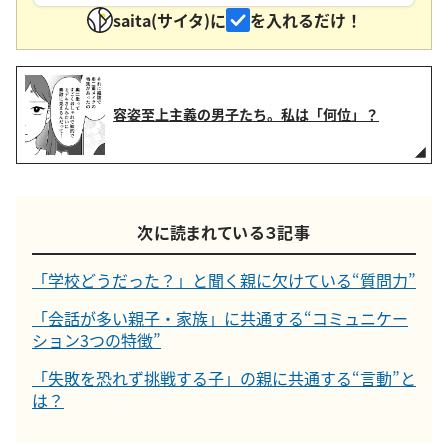
saita(サイタ)に
を入れるだけ！
容姿至上主義の男子たち。私は「何位」？
次に読まれている３記事
「学校どうだった？」と聞く親に欠けている“質問力”
「会話が多い親子・家族」に共通する“コミュニケー
ション3つの特徴”
「失敗を恐れず挑戦する子」の親に共通する“言動”と
は？