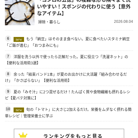
いやすい！スポンジの代わりに使う【意外
なアイテム】
掃除・暮らし
2026.08.04
もう「納豆」はそのまま食べない。夏に食べたいスタミナ納豆
6
new
「ご飯が進む」「おつまみにも」
洋服を洗う以外で使ったら正解だった。夏に役立つ「洗濯ネット」の
7
【便利な活用術3選】
余った「結束バンド1本」が夏のお出かけに大活躍「組み合わせるだ
8
け」「かさばらない」【便利な活用術】
夏の「みそ汁」に2つ混ぜるだけ！たんぱく質や食物繊維も摂れるレシ
9
ピ【夏バテ対策に】
旬の「トマト」に大さじ2加えるだけ。栄養をムダなく摂れる簡
10
new
単レシピ｜管理栄養士に学ぶ
ランキングをもっと見る