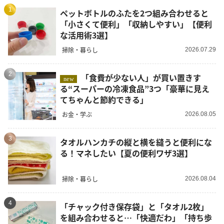
1
ペットボトルのふたを2つ組み合わせると
「小さくて便利」「収納しやすい」【便利
な活用術3選】
掃除・暮らし
2026.07.29
2
「食費が少ない人」が買い置きす
new
る“スーパーの冷凍食品”3つ「豪華に見え
てちゃんと節約できる」
お金・学ぶ
2026.08.05
3
タオルハンカチの縦と横を縫うと便利にな
る！マネしたい【夏の便利ワザ3選】
掃除・暮らし
2026.08.04
4
「チャック付き保存袋」と「タオル2枚」
を組み合わせると…「快適だわ」「持ち歩