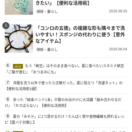
きたい」【便利な活用術】
掃除・暮らし
2026.08.05
5
「コンロの五徳」の複雑な形も隅々まで洗
いやすい！スポンジの代わりに使う【意外
なアイテム】
掃除・暮らし
2026.08.04
もう「納豆」はそのまま食べない。夏に食べたいスタミナ納豆
6
new
「ご飯が進む」「おつまみにも」
洋服を洗う以外で使ったら正解だった。夏に役立つ「洗濯ネット」の
7
【便利な活用術3選】
余った「結束バンド1本」が夏のお出かけに大活躍「組み合わせるだ
8
け」「かさばらない」【便利な活用術】
夏の「みそ汁」に2つ混ぜるだけ！たんぱく質や食物繊維も摂れるレシ
9
ピ【夏バテ対策に】