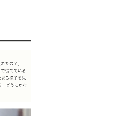
入れたの？」
りで慌てている
止まる様子を見
る。どうにかな