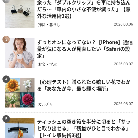
余った「ダブルクリップ」を車に持ち込ん
だら…「車内の小さな不便が減った」【意
外な活用術3選】
掃除・暮らし
2026.08.06
3
ずっとオンになってない？【iPhone】通信
量が気になる人が見直したい「Safariの設
定」
お金・学ぶ
2026.08.07
4
【心理テスト】贈られたら嬉しい花でわか
る「あなたが今、最も輝く場所」
カルチャー
2026.08.07
5
ティッシュの空き箱を半分に切ると「サッ
と取り出せる」「残量がひと目でわかる」
【トイレ収納術3選】