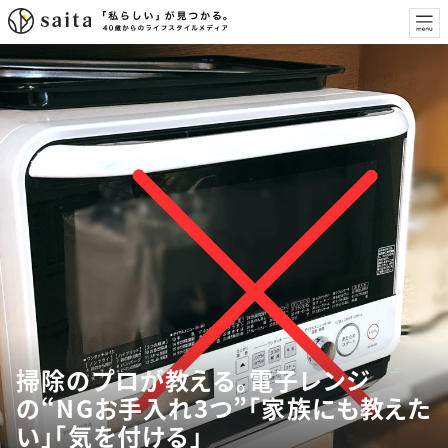
掃除のプロが教える。電子レンジ
の“NGお手入れ3つ”「家族にも教えた
い」「気を付ける」