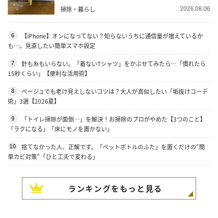
掃除・暮らし
2026.08.06
【iPhone】オンになってない？知らないうちに通信量が増えているか
6
も…。見直したい簡単スマホ設定
針も糸もいらない。「着ないTシャツ」をかぶせてみたら…「慣れたら
7
15秒くらい」【便利な活用術】
ベージュでも老け見えしないコツは？大人が真似したい「垢抜けコーデ
8
術」3選【2026夏】
「トイレ掃除が面倒…」を解決！お掃除のプロがやめた【3つのこと】
9
「ラクになる」「床にモノを置かない」
捨てなかった人、正解です。「ペットボトルのふた」を置くだけの"簡
10
単カビ対策"「ひと工夫で変わる」
ランキングをもっと見る