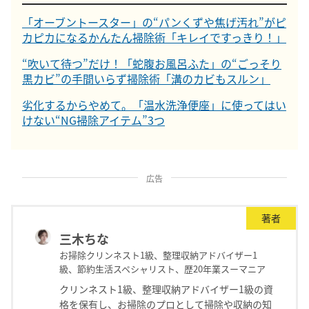
「オーブントースター」の“パンくずや焦げ汚れ”がピ
カピカになるかんたん掃除術「キレイですっきり！」
“吹いて待つ”だけ！「蛇腹お風呂ふた」の“ごっそり
黒カビ”の手間いらず掃除術「溝のカビもスルン」
劣化するからやめて。「温水洗浄便座」に使ってはい
けない“NG掃除アイテム”3つ
広告
著者
三木ちな
お掃除クリンネスト1級、整理収納アドバイザー1
級、節約生活スペシャリスト、歴20年業スーマニア
クリンネスト1級、整理収納アドバイザー1級の資
格を保有し、お掃除のプロとして掃除や収納の知