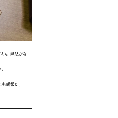
いい。無駄がな
る。
にも朗報だ。