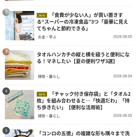
2
「食費が少ない人」が買い置きす
new
る“スーパーの冷凍食品”3つ「豪華に見え
てちゃんと節約できる」
お金・学ぶ
2026.08.05
3
タオルハンカチの縦と横を縫うと便利にな
る！マネしたい【夏の便利ワザ3選】
掃除・暮らし
2026.08.04
4
「チャック付き保存袋」と「タオル2
new
枚」を組み合わせると…「快適だわ」「持
ち歩きたい」【便利な活用術】
掃除・暮らし
2026.08.05
5
「コンロの五徳」の複雑な形も隅々まで洗