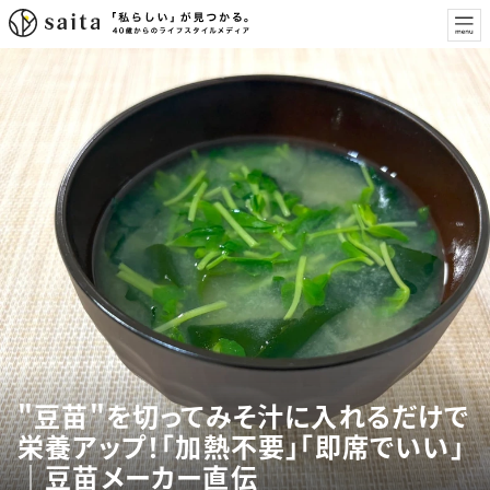
"豆苗"を切ってみそ汁に入れるだけで
栄養アップ！「加熱不要」「即席でいい」
｜豆苗メーカー直伝