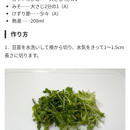
みそ……大さじ2分の1（A）
けずり節……少々（A）
熱湯……200ml
作り方
1．豆苗を水洗いして根から切り、水気をきって1～1.5cm
長さに切ります。