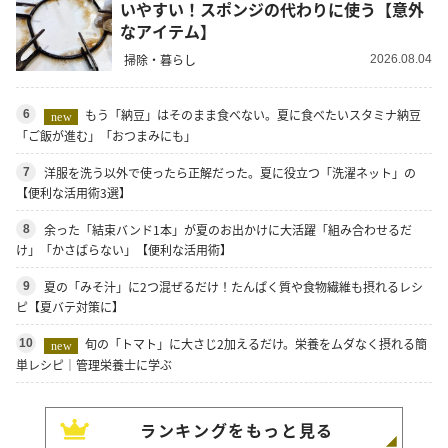
いやすい！スポンジの代わりに使う【意外
なアイテム】
掃除・暮らし
2026.08.04
もう「納豆」はそのまま食べない。夏に食べたいスタミナ納豆
6
new
「ご飯が進む」「おつまみにも」
洋服を洗う以外で使ったら正解だった。夏に役立つ「洗濯ネット」の
7
【便利な活用術3選】
余った「結束バンド1本」が夏のお出かけに大活躍「組み合わせるだ
8
け」「かさばらない」【便利な活用術】
夏の「みそ汁」に2つ混ぜるだけ！たんぱく質や食物繊維も摂れるレシ
9
ピ【夏バテ対策に】
旬の「トマト」に大さじ2加えるだけ。栄養をムダなく摂れる簡
10
new
単レシピ｜管理栄養士に学ぶ
ランキングをもっと見る