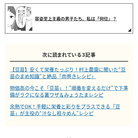
容姿至上主義の男子たち。私は「何位」？
次に読まれている３記事
【豆苗】安くて栄養たっぷり！村上農園に聞いた“豆
苗のまめ知識”と絶品「肉巻きレシピ」
物価高の今こそ「豆苗」！"順番を変えるだけ"で下準
備がラクになる裏ワザ＆みょうたまレシピ
余熱でOK！手軽に栄養と彩りをプラスできる「豆
苗」が主役の“汁なし担々めん”レシピ