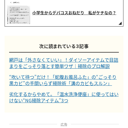
小学生からデパコスおねだり 私がケチなの？
次に読まれている３記事
網戸は「外さなくていい」！ダイソーアイテムで目詰
まりをごっそり落とす簡単ワザ｜掃除のプロ解説
“吹いて待つ”だけ！「蛇腹お風呂ふた」の“ごっそり
黒カビ”の手間いらず掃除術「溝のカビもスルン」
劣化するからやめて。「温水洗浄便座」に使ってはい
けない“NG掃除アイテム”3つ
広告