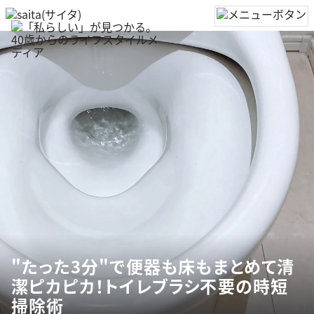
"たった3分"で便器も床もまとめて清
潔ピカピカ！トイレブラシ不要の時短
掃除術