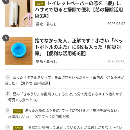
4
トイレットペーパーの芯を「縦」に
new
ハサミで切ると掃除で便利【芯の掃除活用
術3選】
掃除・暮らし
2026.08.07
5
捨てなかった人、正解です！小さい「ペッ
トボトルのふた」に6枚も入った「防災対
策」【便利な活用術3選】
掃除・暮らし
2026.08.06
余った「ダブルクリップ」を車に持ち込んだら…「車内の小さな不便が
6
減った」【意外な活用術3選】
夏の「きゅうり」は乱切りにするだけ。5分で完成するメイン級おかず
7
「何度でも食べたい」
洗った水筒のふたをS字フックに掛けると「場所を取らない」
8
new
「水切れもいい」【S字フック活用術3選】
「便器だけ掃除して満足している人」が見逃しがちな【トイレ
9
new