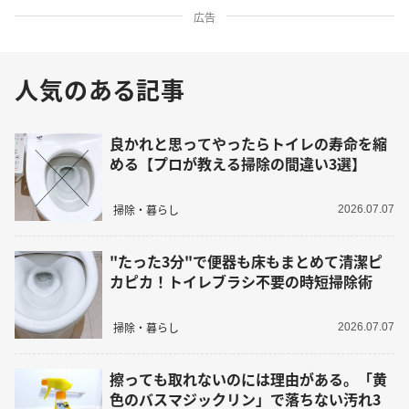
広告
人気のある記事
良かれと思ってやったらトイレの寿命を縮
める【プロが教える掃除の間違い3選】
掃除・暮らし
2026.07.07
"たった3分"で便器も床もまとめて清潔ピ
カピカ！トイレブラシ不要の時短掃除術
掃除・暮らし
2026.07.07
擦っても取れないのには理由がある。「黄
色のバスマジックリン」で落ちない汚れ3