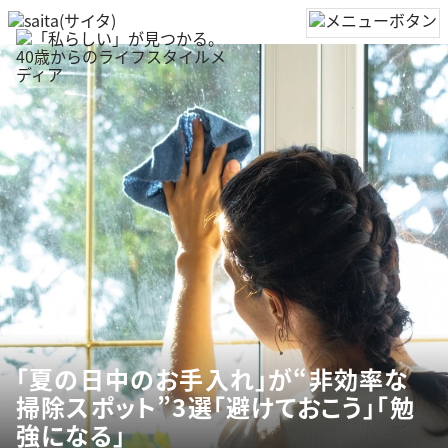
「夏の日中のお手入れ」が“非効率な
掃除スポット”3選「避けておこう」「勉
強になる」