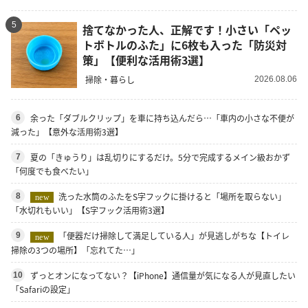
5
捨てなかった人、正解です！小さい「ペッ
トボトルのふた」に6枚も入った「防災対
策」【便利な活用術3選】
掃除・暮らし
2026.08.06
余った「ダブルクリップ」を車に持ち込んだら…「車内の小さな不便が
6
減った」【意外な活用術3選】
夏の「きゅうり」は乱切りにするだけ。5分で完成するメイン級おかず
7
「何度でも食べたい」
洗った水筒のふたをS字フックに掛けると「場所を取らない」
8
new
「水切れもいい」【S字フック活用術3選】
「便器だけ掃除して満足している人」が見逃しがちな【トイレ
9
new
掃除の3つの場所】「忘れてた…」
ずっとオンになってない？【iPhone】通信量が気になる人が見直したい
10
「Safariの設定」