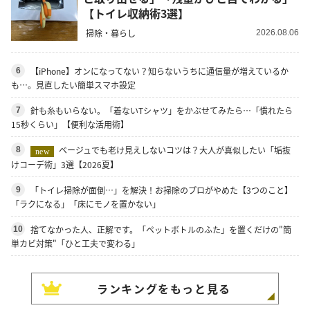
【トイレ収納術3選】
掃除・暮らし
2026.08.06
【iPhone】オンになってない？知らないうちに通信量が増えているか
6
も…。見直したい簡単スマホ設定
針も糸もいらない。「着ないTシャツ」をかぶせてみたら…「慣れたら
7
15秒くらい」【便利な活用術】
ベージュでも老け見えしないコツは？大人が真似したい「垢抜
8
new
けコーデ術」3選【2026夏】
「トイレ掃除が面倒…」を解決！お掃除のプロがやめた【3つのこと】
9
「ラクになる」「床にモノを置かない」
捨てなかった人、正解です。「ペットボトルのふた」を置くだけの"簡
10
単カビ対策"「ひと工夫で変わる」
ランキングをもっと見る