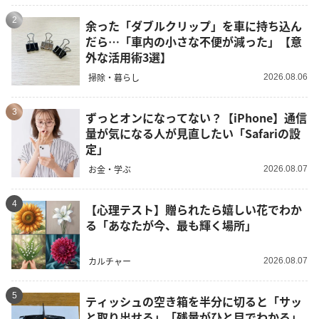
2
余った「ダブルクリップ」を車に持ち込ん
だら…「車内の小さな不便が減った」【意
外な活用術3選】
掃除・暮らし
2026.08.06
3
ずっとオンになってない？【iPhone】通信
量が気になる人が見直したい「Safariの設
定」
お金・学ぶ
2026.08.07
4
【心理テスト】贈られたら嬉しい花でわか
る「あなたが今、最も輝く場所」
カルチャー
2026.08.07
5
ティッシュの空き箱を半分に切ると「サッ
と取り出せる」「残量がひと目でわかる」