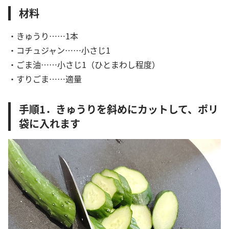
材料
・きゅうり……1本
・コチュジャン……小さじ1
・ごま油……小さじ1（ひとまわし程度）
・すりごま……適量
手順1．きゅうりを斜めにカットして、ポリ
袋に入れます