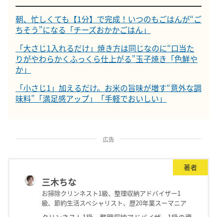
朝、忙しくても【1分】で完成！いつのもごはんが“ご
ちそう”になる「チーズおかかごはん」
「大さじ1入れるだけ」焼き方は同じなのに“口当た
りがやわらかくふっくら仕上がる”玉子焼き「色鮮や
か」
「小さじ1」加えるだけ。お米の旨味が増す“意外な調
味料”「満足感アップ」「手軽でおいしい」
広告
著者
三木ちな
お掃除クリンネスト1級、整理収納アドバイザー1
級、節約生活スペシャリスト、歴20年業スーマニア