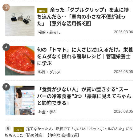
3
余った「ダブルクリップ」を車に持
new
ち込んだら…「車内の小さな不便が減っ
た」【意外な活用術3選】
掃除・暮らし
2026.08.06
4
旬の「トマト」に大さじ2加えるだけ。栄養
をムダなく摂れる簡単レシピ｜管理栄養士
に学ぶ
料理・グルメ
2026.08.05
5
「食費が少ない人」が買い置きする“スー
パーの冷凍食品”3つ「豪華に見えてちゃん
と節約できる」
お金・学ぶ
2026.08.05
捨てなかった人、正解です！小さい「ペットボトルのふた」に6
6
new
枚も入った「防災対策」【便利な活用術3選】