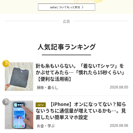
広告
人気記事ランキング
1
針も糸もいらない。「着ないTシャツ」を
かぶせてみたら…「慣れたら15秒くらい」
【便利な活用術】
掃除・暮らし
2026.08.05
2
【iPhone】オンになってない？知ら
new
ないうちに通信量が増えているかも…。見
直したい簡単スマホ設定
お金・学ぶ
2026.08.06