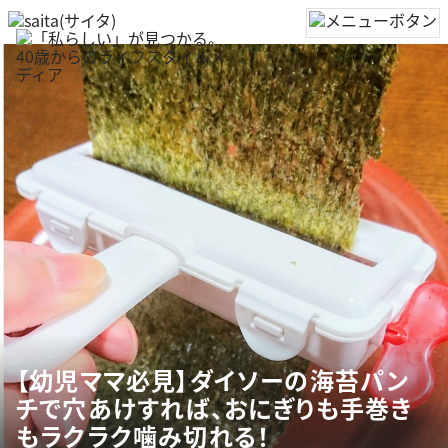
【幼児ママ必見】ダイソーの海苔パン
チで穴あけすれば、おにぎりも手巻き
もラクラク噛み切れる！