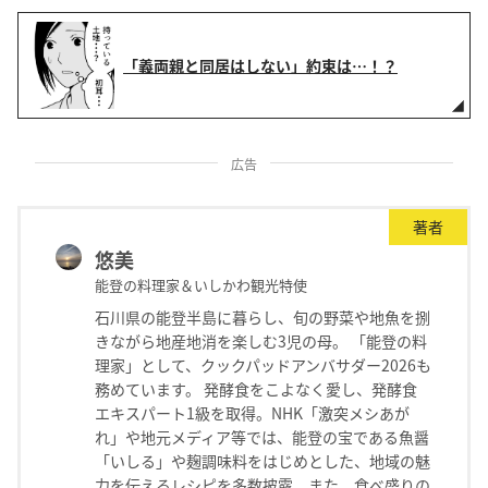
「義両親と同居はしない」約束は…！？
広告
著者
悠美
能登の料理家＆いしかわ観光特使
石川県の能登半島に暮らし、旬の野菜や地魚を捌
きながら地産地消を楽しむ3児の母。 「能登の料
理家」として、クックパッドアンバサダー2026も
務めています。 発酵食をこよなく愛し、発酵食
エキスパート1級を取得。NHK「激突メシあが
れ」や地元メディア等では、能登の宝である魚醤
「いしる」や麹調味料をはじめとした、地域の魅
力を伝えるレシピを多数披露。また、食べ盛りの