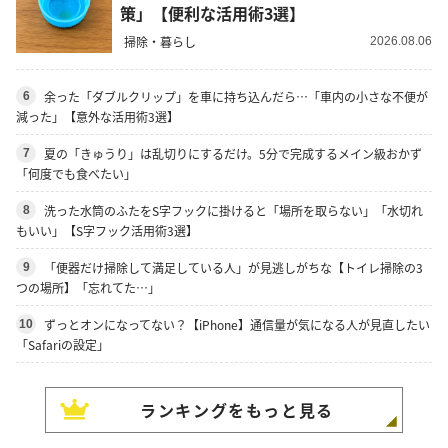
策」【便利な活用術3選】
掃除・暮らし
2026.08.06
余った「ダブルクリップ」を車に持ち込んだら…「車内の小さな不便が
6
減った」【意外な活用術3選】
夏の「きゅうり」は乱切りにするだけ。5分で完成するメイン級おかず
7
「何度でも食べたい」
洗った水筒のふたをS字フックに掛けると「場所を取らない」「水切れ
8
もいい」【S字フック活用術3選】
「便器だけ掃除して満足している人」が見逃しがちな【トイレ掃除の3
9
つの場所】「忘れてた…」
ずっとオンになってない？【iPhone】通信量が気になる人が見直したい
10
「Safariの設定」
ランキングをもっと見る