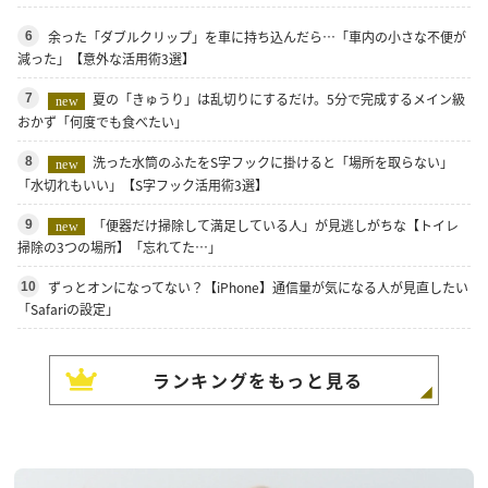
余った「ダブルクリップ」を車に持ち込んだら…「車内の小さな不便が
6
減った」【意外な活用術3選】
夏の「きゅうり」は乱切りにするだけ。5分で完成するメイン級
7
new
おかず「何度でも食べたい」
洗った水筒のふたをS字フックに掛けると「場所を取らない」
8
new
「水切れもいい」【S字フック活用術3選】
「便器だけ掃除して満足している人」が見逃しがちな【トイレ
9
new
掃除の3つの場所】「忘れてた…」
ずっとオンになってない？【iPhone】通信量が気になる人が見直したい
10
「Safariの設定」
ランキングをもっと見る