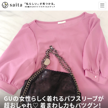
GUの女性らしく着れるパフスリーブが
超おしゃれ♡ 着まわし力もバツグン！