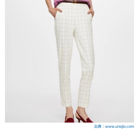
出典：www.uniqlo.com