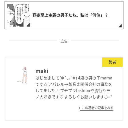
容姿至上主義の男子たち。私は「何位」？
広告
著者
maki
はじめまして(❁´◡`❁) 4歳の男の子mama
です☆ アパレル→某音楽関係会社の事務を
してました！ プチプラfashionや流行りモ
ノ大好きです♡ よろしくお願いします◡̈⋆*
この著者の記事をみる