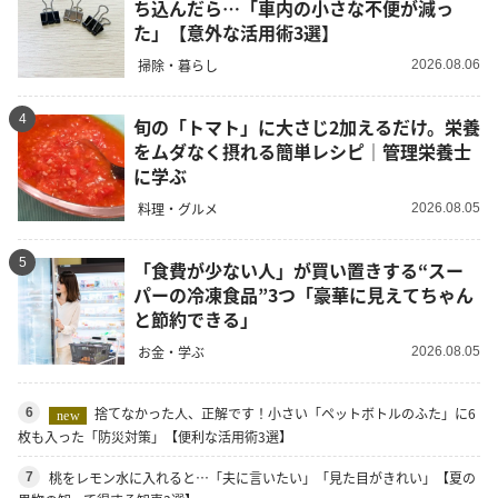
ち込んだら…「車内の小さな不便が減っ
た」【意外な活用術3選】
掃除・暮らし
2026.08.06
4
旬の「トマト」に大さじ2加えるだけ。栄養
をムダなく摂れる簡単レシピ｜管理栄養士
に学ぶ
料理・グルメ
2026.08.05
5
「食費が少ない人」が買い置きする“スー
パーの冷凍食品”3つ「豪華に見えてちゃん
と節約できる」
お金・学ぶ
2026.08.05
捨てなかった人、正解です！小さい「ペットボトルのふた」に6
6
new
枚も入った「防災対策」【便利な活用術3選】
桃をレモン水に入れると…「夫に言いたい」「見た目がきれい」【夏の
7