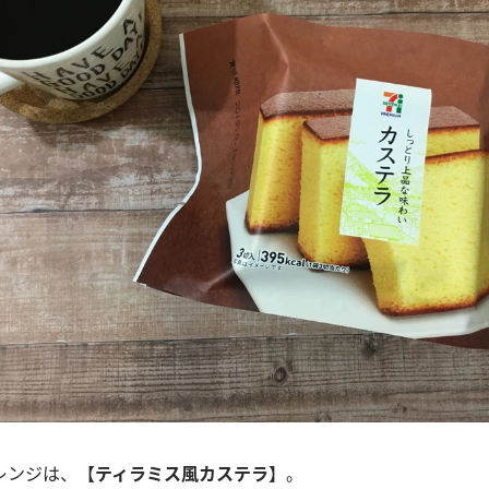
レンジは、【
ティラミス風カステラ
】。