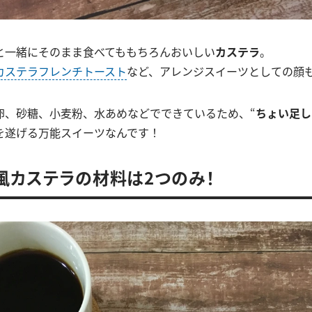
と一緒にそのまま食べてももちろんおいしい
カステラ
。
カステラフレンチトースト
など、アレンジスイーツとしての顔
卵、砂糖、小麦粉、水あめなどでできているため、“
ちょい足し
を遂げる万能スイーツなんです！
風カステラの材料は2つのみ！