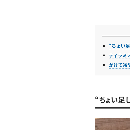
“ちょい
ティラミ
かけて冷
“ちょい足