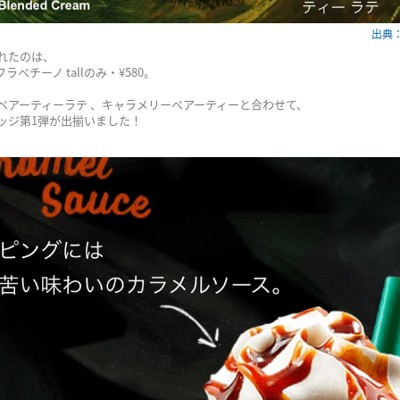
出典：w
されたのは、
ペチーノ tallのみ・¥580。
ペアーティーラテ 、キャラメリーペアーティーと合わせて、
ッジ第1弾が出揃いました！