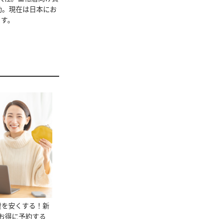
動。現在は日本にお
ます。
費を安くする！新
お得に予約する