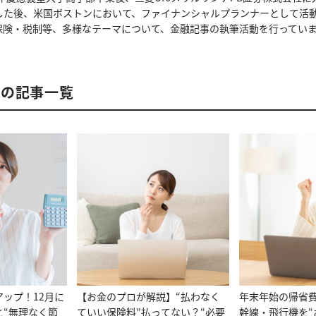
した後、米国ボストンにおいて、ファイナンシャルプランナーとして活
保険・税制等、多様なテーマについて、金融記事の執筆活動を行ってい
んの記事一覧
ップ！12月に
【お金のプロが解説】“払わなく
年末年始の帰省
と“無理なく節
ていい保険料”払ってない？“必要
幹線・飛行機を“