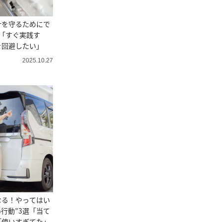
計を守るためにで
”「すぐ実践す
を回避したい」
2025.10.27
なる！やってはい
G行動”3選「当て
「使いすぎてた」