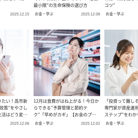
最小限”の生命保険の選び方
コツ”
お金・学ぶ
お金・学ぶ
2025.12.15
2025.12.08
りたい！高市新
12月は食費がはね上がる！今日か
「投資って難し
政策”をやさし
らできる“予算管理と節約テ
専門家が資産運用
生活はどう変わ
ク”「早めがカギ」【お金のプロ
ステップ”をわか
解説】
お金・学ぶ
お金・学ぶ
2025.12.06
2025.12.02