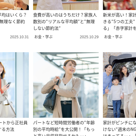
平均はいくら？
食費が高いのはうちだけ？家族人
新米が高い！家
“無理なく節約
数別の“リアルな平均額”と“無理
きる“5つの工夫
しない節約法”
る」「赤字家計
お金・学ぶ
お金・学ぶ
2025.10.31
2025.10.29
ートから正社員
パートなど短時間労働者の“年齢
家計がピンチに
する方法
別の平均時給”を大公開！「もっ
けない“週末のN
と高い月収目指せるかも…」
はまってる…」