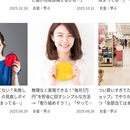
お金・学ぶ
お金・学ぶ
2025.10.19
2025.10.11
てない？失敗し
無理なく実現できる！“毎月3万
つい買いすぎてた
」の見直しポイ
円”を貯金に回すシンプルな方法
ョップ」でやりが
はまってる…」
→「取り組めそう！」「やってみ
つ「全部当ては
る」
省」
お金・学ぶ
お金・学ぶ
2025.09.29
2025.09.28