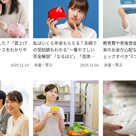
した？「賃上げ
私はいくら年金もらえる？夫婦で
教育費や老後資
ースをわかりや
の受給額もわかる“一番やさしい
来のお金が心配
年金解説”「なるほど」「具体
ェックすべき“3
的！」
お金・学ぶ
お金・学ぶ
2025.11.14
2025.11.04