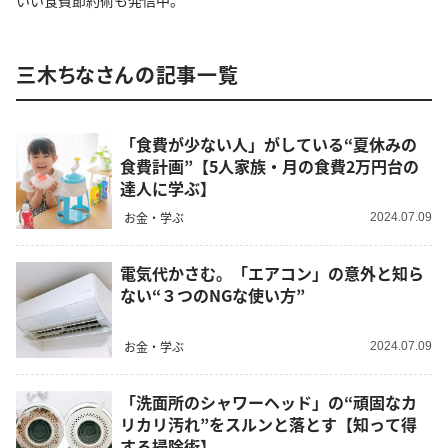
いい食費節約術も発信中。
三木ちなさんの記事一覧
「食費が少ない人」がしている“夏休みの
食費計画”【5人家族・月の食費2万円台の
達人に学ぶ】
お金・学ぶ
2024.07.09
電気代かさむ。「エアコン」の意外と知ら
ない“３つのNGな使い方”
お金・学ぶ
2024.07.09
「洗面所のシャワーヘッド」の“頑固なカ
リカリ汚れ”をスルンと落とす【知って得
する掃除術】