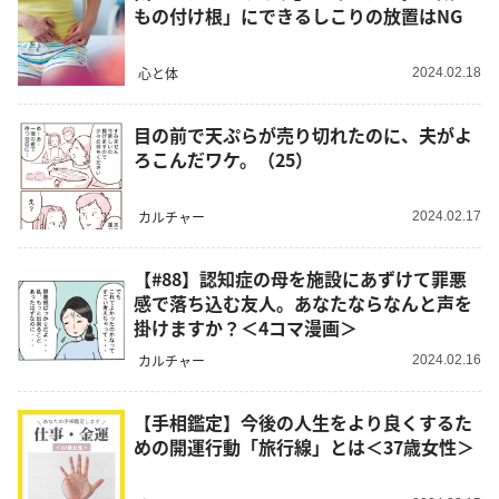
もの付け根」にできるしこりの放置はNG
心と体
2024.02.18
目の前で天ぷらが売り切れたのに、夫がよ
ろこんだワケ。（25）
カルチャー
2024.02.17
【#88】認知症の母を施設にあずけて罪悪
感で落ち込む友人。あなたならなんと声を
掛けますか？＜4コマ漫画＞
カルチャー
2024.02.16
【手相鑑定】今後の人生をより良くするた
めの開運行動「旅行線」とは＜37歳女性＞