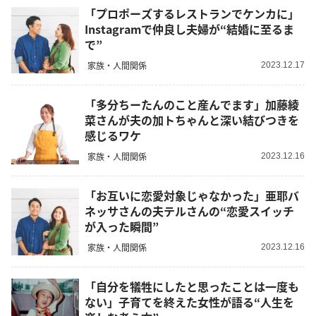
「プロポーズするレストランでケンカに」
Instagramで仲良し夫婦が“結婚に至るま
で”
家族・人間関係
2023.12.17
「多分ちーたんのこと産んでます」加藤綾
菜さんが夫の加トちゃんと深い結びつきを
感じるワケ
家族・人間関係
2023.12.16
「お互いに恋愛対象じゃなかった」亜耶バ
ネッサさんの夫テルさんの“恋愛スイッチ
が入った瞬間”
家族・人間関係
2023.12.16
「自分を犠牲にしたと思ったことは一度も
ない」子育てを終えた女性が語る“人生を