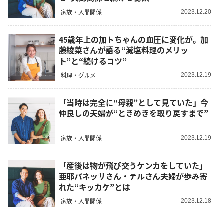
家族・人間関係
2023.12.20
45歳年上の加トちゃんの血圧に変化が。加
藤綾菜さんが語る“減塩料理のメリッ
ト”と“続けるコツ”
料理・グルメ
2023.12.19
「当時は完全に“母親”として見ていた」今
仲良しの夫婦が“ときめきを取り戻すまで”
家族・人間関係
2023.12.19
「産後は物が飛び交うケンカをしていた」
亜耶バネッサさん・テルさん夫婦が歩み寄
れた“キッカケ”とは
家族・人間関係
2023.12.18