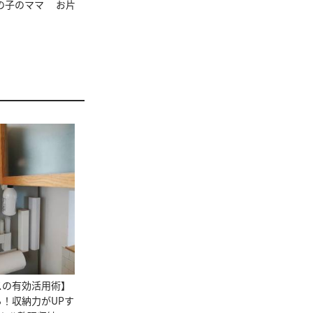
の子のママ お片
スの有効活用術】
！収納力がUPす