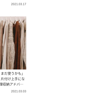
伝
2021.03.17
、まだ使うかも」
！片付け上手にな
理収納アドバイ
2021.03.03