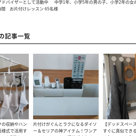
アドバイザーとして活動中 中学1年、小学5年の男の子、小学2年の女
時間 お片付けレッスン 65名様
んの記事一覧
クの収納やハン
片付けがぐんとラクになるダイソ
【デッドスペー
活様式で活用す
ー＆セリアの神アイテム！ワンア
すぐに真似できる