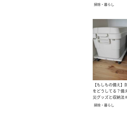
伝
掃除・暮らし
【もしもの備え】
をどうしてる？備
災グッズと収納法
バイザー直伝
掃除・暮らし