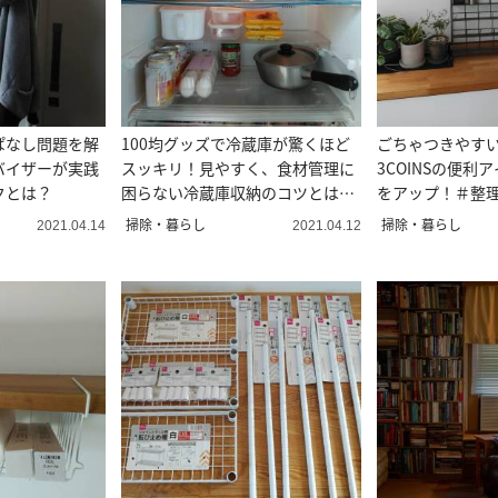
ぱなし問題を解
100均グッズで冷蔵庫が驚くほど
ごちゃつきやすい
バイザーが実践
スッキリ！見やすく、食材管理に
3COINSの便利
クとは？
困らない冷蔵庫収納のコツとは＃
をアップ！＃整
整理収納アドバイザー直伝
ー直伝
掃除・暮らし
掃除・暮らし
2021.04.14
2021.04.12