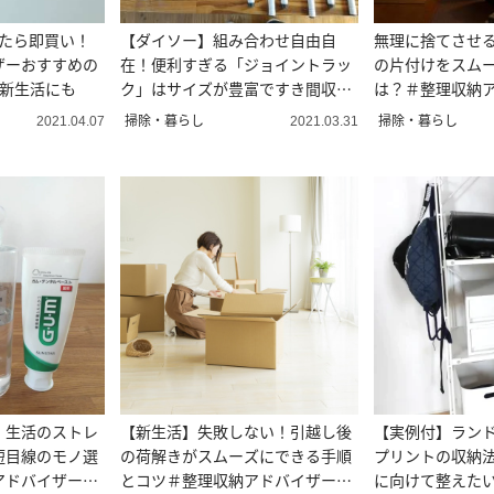
けたら即買い！
【ダイソー】組み合わせ自由自
無理に捨てさせる
ザーおすすめの
在！便利すぎる「ジョイントラッ
の片付けをスム
！新生活にも
ク」はサイズが豊富ですき間収納
は？＃整理収納
に使える！
掃除・暮らし
掃除・暮らし
2021.04.07
2021.03.31
！生活のストレ
【新生活】失敗しない！引越し後
【実例付】ラン
短目線のモノ選
の荷解きがスムーズにできる手順
プリントの収納
アドバイザー直
とコツ＃整理収納アドバイザー直
に向けて整えた