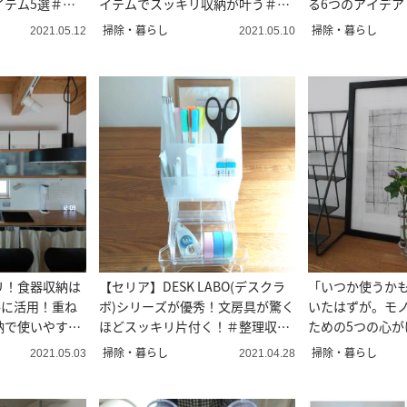
イテム5選＃整
イテムでスッキリ収納が叶う＃整
る6つのアイデア
ー直伝
理収納アドバイザー直伝
ドバイザー直伝
掃除・暮らし
掃除・暮らし
2021.05.12
2021.05.10
リ！食器収納は
【セリア】DESK LABO(デスクラ
「いつか使うか
手に活用！重ね
ボ)シリーズが優秀！文房具が驚く
いたはずが。モ
納で使いやすく
ほどスッキリ片付く！＃整理収納
ための5つの心が
イザー直伝
アドバイザー直伝
ドバイザー直伝
掃除・暮らし
掃除・暮らし
2021.05.03
2021.04.28