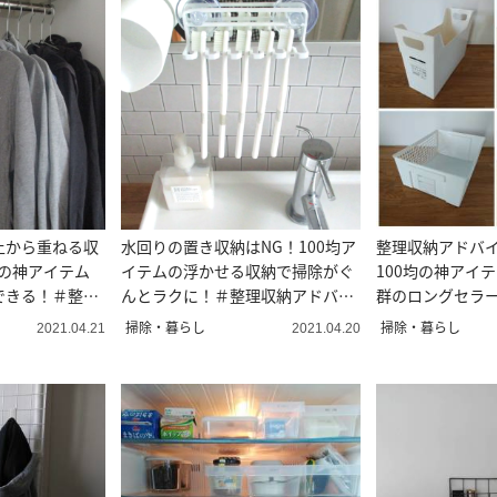
上から重ねる収
水回りの置き収納はNG！100均ア
整理収納アドバ
ーの神アイテム
イテムの浮かせる収納で掃除がぐ
100均の神アイ
できる！＃整理
んとラクに！＃整理収納アドバイ
群のロングセラー
直伝
ザー直伝
掃除・暮らし
掃除・暮らし
2021.04.21
2021.04.20