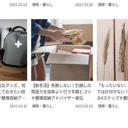
伝
アドバイザー直
掃除・暮らし
掃除・暮らし
2021.03.22
2021.03.20
防災グッズ、何
【新生活】失敗しない！引越しの
「もったいない
えておきたい防
荷造りを効率よく行う手順とコツ
では片付かない
＃整理収納アド
＃整理収納アドバイザー直伝
る4ステップ＃整
ザー直伝
掃除・暮らし
掃除・暮らし
2021.03.11
2021.03.10