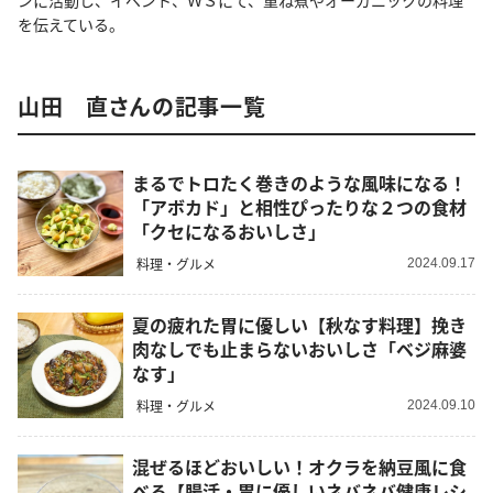
ンに活動し、イベント、ＷＳにて、重ね煮やオーガニックの料理
を伝えている。
山田 直さんの記事一覧
まるでトロたく巻きのような風味になる！
「アボカド」と相性ぴったりな２つの食材
「クセになるおいしさ」
料理・グルメ
2024.09.17
夏の疲れた胃に優しい【秋なす料理】挽き
肉なしでも止まらないおいしさ「ベジ麻婆
なす」
料理・グルメ
2024.09.10
混ぜるほどおいしい！オクラを納豆風に食
べる【腸活・胃に優しいネバネバ健康レシ