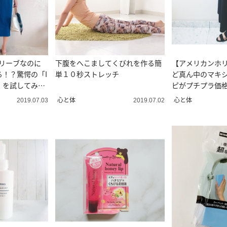
スリーブなのに
下腹をへこましてくびれを作る簡
【アメリカンホ
！？驚愕の「I
単１０秒ストレッチ
ど真ん中のマキシ
」を試してみ
ピがプチプラ価格
心と体
心と体
2019.07.03
2019.07.02