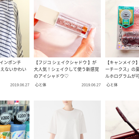
レインポンチ
【フジコ シェイクシャドウ 】が
【キャンメイク
思えないかわい
大人気！シェイクして使う新感覚
ーチークス」の
のアイシャドウ♡
ルホログラムが
心と体
心と体
2019.06.27
2019.06.27