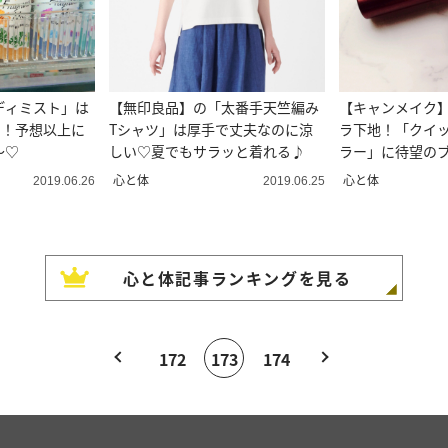
ディミスト」は
【無印良品】の「太番手天竺編み
【キャンメイク】
リ！予想以上に
Tシャツ」は厚手で丈夫なのに涼
ラ下地！「クイ
～♡
しい♡夏でもサラッと着れる♪
ラー」に待望の
心と体
心と体
2019.06.26
2019.06.25
心と体
記事ランキングを見る
172
173
174