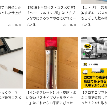
用美白日焼け止
【2019上半期ベストコスメ受賞】
【ニトリ】「超
っとした仕上が
「ハニーフルリップR」はプチプ
神すぎる！バス
ラなのにうるツヤの唇になれるん
もこぼした飲み
です！
心と体
心と体
2019.07.01
2019.07.01
そっくり！？
【インテグレート】汗・皮脂・水
【クロネコヤマト
スパ最強コスメ
に強い「スナイプジェルライナ
ネコ語で返信し
ー」はこれからの季節にぴったり
った！？やり取