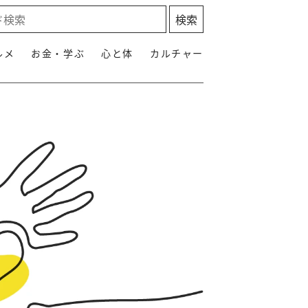
ルメ
お金・学ぶ
心と体
カルチャー