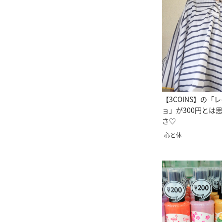
【3COINS】の「
ョ」が300円とは
さ♡
心と体