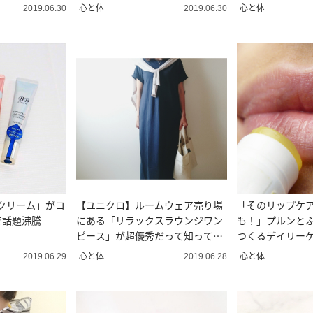
♡
にゃん♡
心と体
心と体
2019.06.30
2019.06.30
クリーム」がコ
【ユニクロ】ルームウェア売り場
「そのリップケ
で話題沸騰
にある「リラックスラウンジワン
も！」プルンと
ピース」が超優秀だって知って
つくるデイリー
た？
心と体
心と体
2019.06.29
2019.06.28