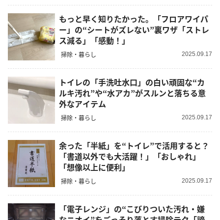
もっと早く知りたかった。「フロアワイパ
ー」の“シートがズレない”裏ワザ「ストレ
ス減る」「感動！」
掃除・暮らし
2025.09.17
トイレの「手洗吐水口」の白い頑固な“カ
ルキ汚れ”や“水アカ”がスルンと落ちる意
外なアイテム
掃除・暮らし
2025.09.17
余った「半紙」を“トイレ”で活用すると？
「書道以外でも大活躍！」「おしゃれ」
「想像以上に便利」
掃除・暮らし
2025.09.17
「電子レンジ」の“こびりついた汚れ・嫌
なニオイ”をごっそり落とす掃除テク「諦