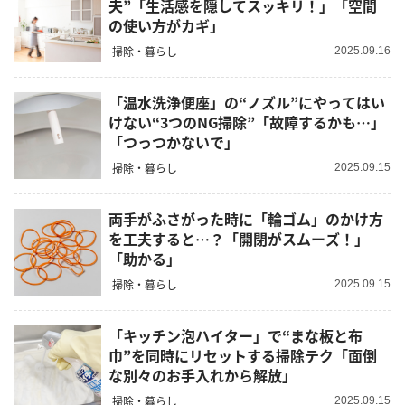
夫”「生活感を隠してスッキリ！」「空間
の使い方がカギ」
掃除・暮らし
2025.09.16
「温水洗浄便座」の“ノズル”にやってはい
けない“3つのNG掃除”「故障するかも…」
「つっつかないで」
掃除・暮らし
2025.09.15
両手がふさがった時に「輪ゴム」のかけ方
を工夫すると…？「開閉がスムーズ！」
「助かる」
掃除・暮らし
2025.09.15
「キッチン泡ハイター」で“まな板と布
巾”を同時にリセットする掃除テク「面倒
な別々のお手入れから解放」
掃除・暮らし
2025.09.15