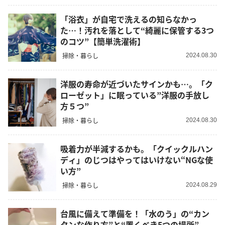
「浴衣」が自宅で洗えるの知らなかっ
た…！汚れを落として“綺麗に保管する3つ
のコツ”【簡単洗濯術】
掃除・暮らし
2024.08.30
洋服の寿命が近づいたサインかも…。「ク
ローゼット」に眠っている”洋服の手放し
方５つ”
掃除・暮らし
2024.08.30
吸着力が半減するかも。「クイックルハン
ディ」のじつはやってはいけない“NGな使
い方”
掃除・暮らし
2024.08.29
台風に備えて準備を！「水のう」の“カン
タンな作り方”と“置くべき5つの場所”