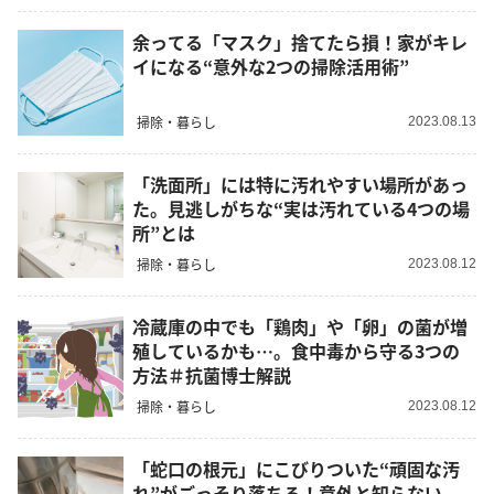
余ってる「マスク」捨てたら損！家がキレ
イになる“意外な2つの掃除活用術”
掃除・暮らし
2023.08.13
「洗面所」には特に汚れやすい場所があっ
た。見逃しがちな“実は汚れている4つの場
所”とは
掃除・暮らし
2023.08.12
冷蔵庫の中でも「鶏肉」や「卵」の菌が増
殖しているかも…。食中毒から守る3つの
方法＃抗菌博士解説
掃除・暮らし
2023.08.12
「蛇口の根元」にこびりついた“頑固な汚
れ”がごっそり落ちる！意外と知らない