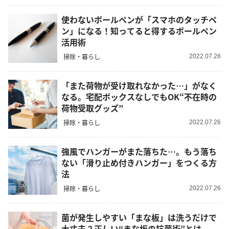
使わないボールペンが「スマホのタッチペ
ン」になる！知ってると得するボールペン
活用術
掃除・暮らし
2022.07.26
「また荷物が受け取れなかった…」がなく
なる。宅配ボックスなしでもOK“不在時の
荷物受取グッズ”
掃除・暮らし
2022.07.26
強風でハンガーがまた落ちた…。もう落ち
ない「滑り止め付きハンガー」をつくる方
法
掃除・暮らし
2022.07.26
菌が発生しやすい「まな板」は洗うだけで
大丈夫？正しい“まな板の抗菌術”とは