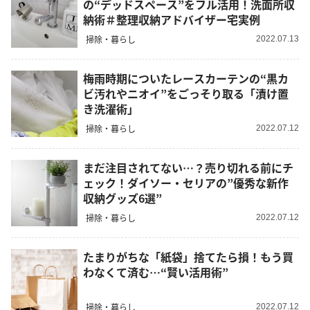
の“デッドスペース”をフル活用！洗面所収
納術＃整理収納アドバイザー宅実例
掃除・暮らし
2022.07.13
梅雨時期についたレースカーテンの“黒カ
ビ汚れやニオイ”をごっそり取る「漬け置
き洗濯術」
掃除・暮らし
2022.07.12
まだ注目されてない…？売り切れる前にチ
ェック！ダイソー・セリアの”優秀な新作
収納グッズ6選”
掃除・暮らし
2022.07.12
たまりがちな「紙袋」捨てたら損！もう買
わなくて済む…“賢い活用術”
掃除・暮らし
2022.07.12