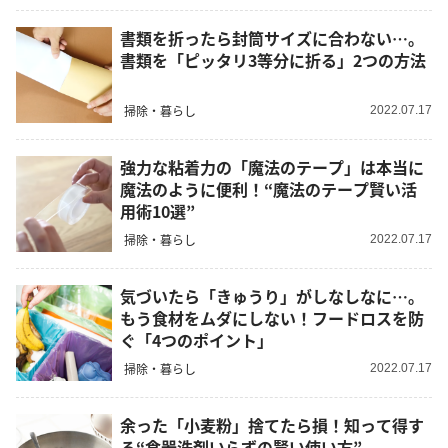
書類を折ったら封筒サイズに合わない…。
書類を「ピッタリ3等分に折る」2つの方法
掃除・暮らし
2022.07.17
強力な粘着力の「魔法のテープ」は本当に
魔法のように便利！“魔法のテープ賢い活
用術10選”
掃除・暮らし
2022.07.17
気づいたら「きゅうり」がしなしなに…。
もう食材をムダにしない！フードロスを防
ぐ「4つのポイント」
掃除・暮らし
2022.07.17
余った「小麦粉」捨てたら損！知って得す
る“食器洗剤いらずの賢い使い方”