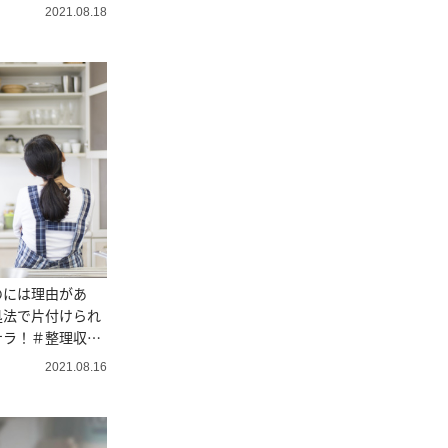
直伝
2021.08.18
のには理由があ
処法で片付けられ
ナラ！＃整理収納
伝
2021.08.16