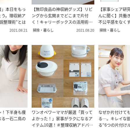
書」本日をもっ
【無印良品の神収納グッズ】リビ
【家事シェア研
ょう。理収納ア
ングから玄関までどこまで片付
んに聞く】共働
説整理術”とは
く！キャリーボックスの活用術10
不公平感をなく
選
法 ＃家事分担
掃除・暮らし
掃除・暮らし
2021.08.21
2021.08.20
シ！下半身も痩
ワンオペワーママが厳選「買って
なぜか片付けて
なる一石二鳥の
よかった！」家事がラクになるア
る…。キレイな
イテム10選！＃整理収納アドバイ
る“6つの片付け