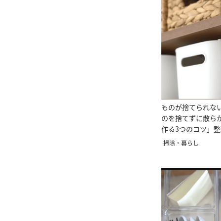
ものが捨てられな
のを捨てずに散ら
作る3つのコツ」
イザー直伝
掃除・暮らし