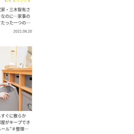
究家・三木智有さ
きなのに…家事の
すたった一つの方
の極意
2021.08.20
もすぐに散らか
部屋がキープでき
ルール”＃整理収