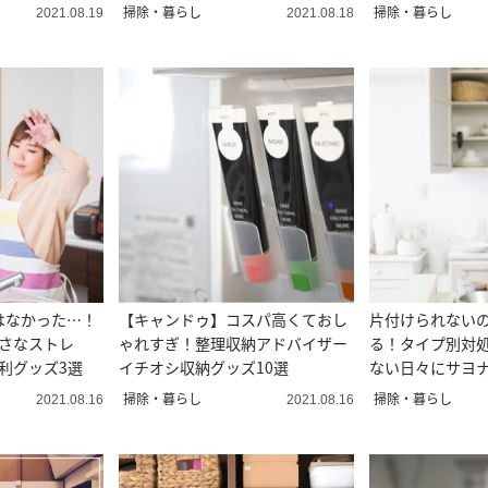
ザー直伝
納アドバイザー
掃除・暮らし
掃除・暮らし
2021.08.19
2021.08.18
はなかった…！
【キャンドゥ】コスパ高くておし
片付けられない
小さなストレ
ゃれすぎ！整理収納アドバイザー
る！タイプ別対
利グッズ3選
イチオシ収納グッズ10選
ない日々にサヨ
アドバイザー直
掃除・暮らし
掃除・暮らし
2021.08.16
2021.08.16