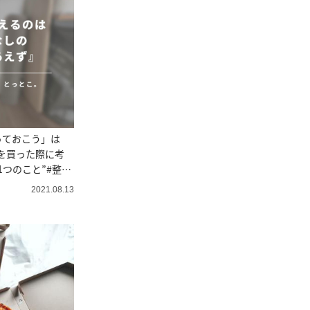
っておこう」は
を買った際に考
1つのこと”#整理
ント直伝
2021.08.13