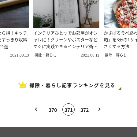
たら損！キッチ
インテリアひとつでお部屋がオシ
かさばる食べ終
をすっきり収納
ャレに！グリーンやポスターなど
箱」を3分の1サ
ア4選
すぐに実践できるインテリア術5
さくする方法”
選＃整理収納アドバイザー直伝
掃除・暮らし
掃除・暮らし
2021.08.13
2021.08.11
掃除・暮らし
記事ランキングを見る
370
371
372