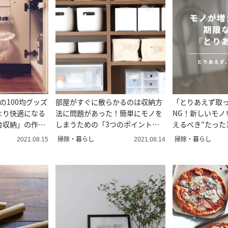
の100均グッズ
部屋がすぐに散らかるのは収納方
「とりあえず取
より快適になる
法に問題があった！簡単にモノを
NG！新しいモノ
台収納」の作り
しまうための「3つのポイント」#
えるべき”たった
整理収納アドバイザー直伝
収納コンサルタ
掃除・暮らし
掃除・暮らし
2021.08.15
2021.08.14