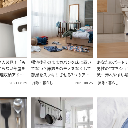
い人必見！「も
帰宅後そのままカバンを床に置い
あなたのパート
からない部屋を
てない？床置きのモノをなくして
男性の”立ちショ
整理収納アドバ
部屋をスッキリさせる3つのアイ
派…汚れやすい
デア＃整理収納アドバイザー直伝
場所に変化
掃除・暮らし
掃除・暮らし
2021.08.25
2021.08.25