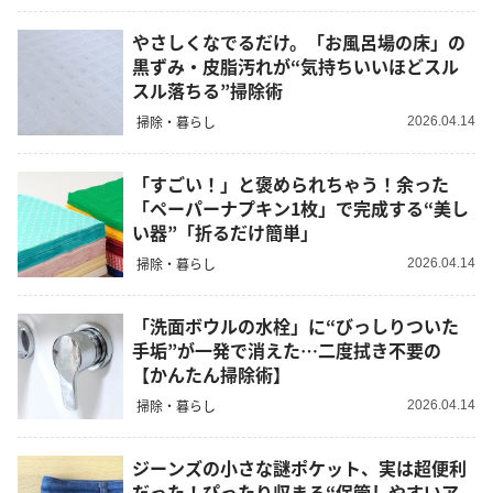
やさしくなでるだけ。「お風呂場の床」の
黒ずみ・皮脂汚れが“気持ちいいほどスル
スル落ちる”掃除術
掃除・暮らし
2026.04.14
「すごい！」と褒められちゃう！余った
「ペーパーナプキン1枚」で完成する“美し
い器”「折るだけ簡単」
掃除・暮らし
2026.04.14
「洗面ボウルの水栓」に“びっしりついた
手垢”が一発で消えた…二度拭き不要の
【かんたん掃除術】
掃除・暮らし
2026.04.14
ジーンズの小さな謎ポケット、実は超便利
だった！ぴったり収まる“保管しやすいア