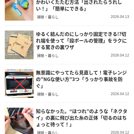
かわいくたたむ方法「出されたらうれし
い！」「簡単にできる」
掃除・暮らし
2026.04.13
ゆるく結んだのにしっかり固定できる!?切
れ端を使って「段ボールの管理」をラクに
する驚きの裏ワザ
掃除・暮らし
2026.04.12
無意識にやってたら見直して！電子レンジ
の“NGな使い方”3つ「うっかり事故を防
ぐ」
掃除・暮らし
2026.04.12
知らなかった。“ほつれ”のような「ネクタ
イ」の裏に飛び出た糸の正体「切るのはち
ょっと待って！」
掃除・暮らし
2026.04.12