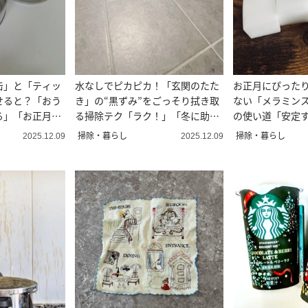
缶」と「ティッ
水なしでピカピカ！「玄関のたた
お正月にぴった
せると？「おう
き」の“黒ずみ”をごっそり拭き取
ない「メラミン
る」「お正月に
る掃除テク「ラク！」「冬に助か
の使い道「安定
る」
まとまる」
掃除・暮らし
掃除・暮らし
2025.12.09
2025.12.09