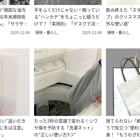
の“頑固な油汚
手をふくだけじゃない！眠ってい
飲み終えた「ス
ちる年末掃除術
る“ハンカチ”をちょこっと縫うだ
プ」のクリスマス
ム」「サラサ
けで？「実用的」「デスクで活
外な使い道”
躍」
掃除・暮らし
掃除・暮らし
2025.12.09
2025.12.09
ない“追いだき
たった3秒の意識で変わる！シワ
捨てられない「紙
特に冬は注意」
や傷を予防する「洗濯ネット」
うで役立つ”便利
…」
の“正しい使い方3つ”
身！「もうわざ