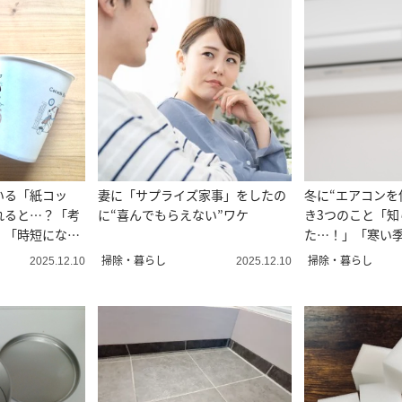
いる「紙コッ
妻に「サプライズ家事」をしたの
冬に“エアコンを
れると…？「考
に“喜んでもらえない”ワケ
き3つのこと「知
」「時短にな
た…！」「寒い
い」
掃除・暮らし
掃除・暮らし
2025.12.10
2025.12.10