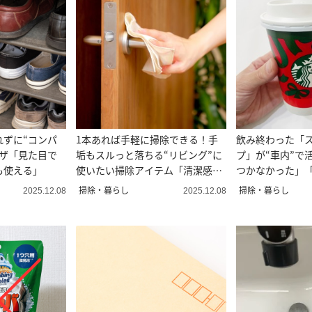
れずに“コンパ
1本あれば手軽に掃除できる！手
飲み終わった「
ワザ「見た目で
垢もスルっと落ちる“リビング”に
プ」が“車内”で
も使える」
使いたい掃除アイテム「清潔感続
つかなかった」
く」
掃除・暮らし
掃除・暮らし
2025.12.08
2025.12.08