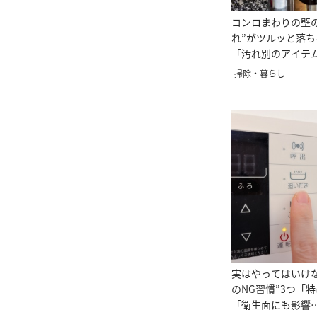
コンロまわりの壁
れ”がツルッと落
「汚れ別のアイテ
ラ」
掃除・暮らし
実はやってはいけ
のNG習慣”3つ「
「衛生面にも影響