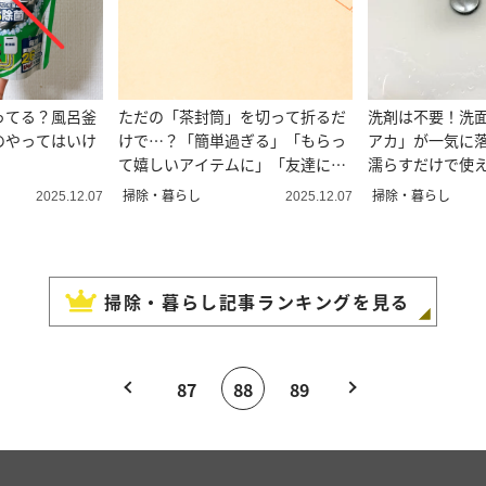
ってる？風呂釜
ただの「茶封筒」を切って折るだ
洗剤は不要！洗
のやってはいけ
けで…？「簡単過ぎる」「もらっ
アカ」が一気に落
て嬉しいアイテムに」「友達に渡
濡らすだけで使え
したい」
術
掃除・暮らし
掃除・暮らし
2025.12.07
2025.12.07
掃除・暮らし
記事ランキングを見る
87
88
89