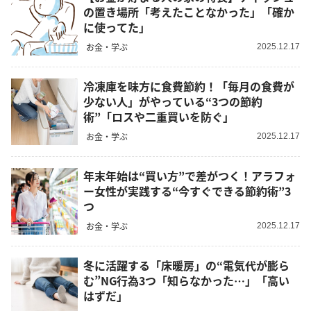
の置き場所「考えたことなかった」「確か
に使ってた」
お金・学ぶ
2025.12.17
冷凍庫を味方に食費節約！「毎月の食費が
少ない人」がやっている“3つの節約
術”「ロスや二重買いを防ぐ」
お金・学ぶ
2025.12.17
年末年始は“買い方”で差がつく！アラフォ
ー女性が実践する“今すぐできる節約術”3
つ
お金・学ぶ
2025.12.17
冬に活躍する「床暖房」の“電気代が膨ら
む”NG行為3つ「知らなかった…」「高い
はずだ」