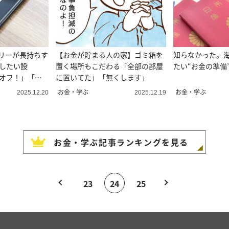
テリーが長持ちす
【お金が貯まる人の家】ゴミ箱を
知らなかった。
にしたい設
置く場所もこだわる「全部の部屋
たい“お金の準備
はオフ！」「変
に置いてた」「無くします」
お金・学ぶ
お金・学ぶ
2025.12.20
2025.12.19
お金・学ぶ
記事ランキングを見る
23
24
25