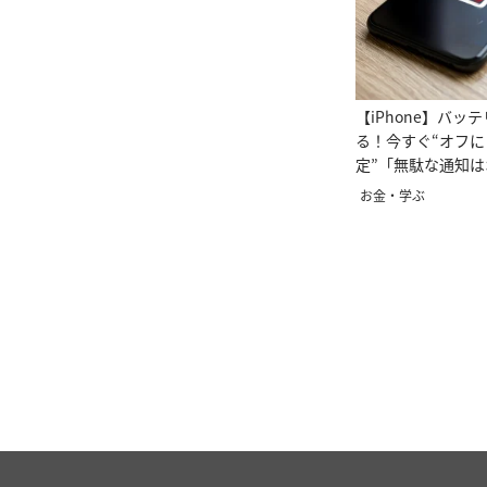
【iPhone】バッ
る！今すぐ“オフ
定”「無駄な通知
更する」
お金・学ぶ