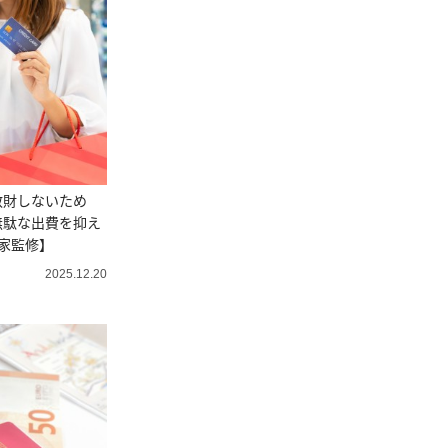
散財しないため
無駄な出費を抑え
家監修】
2025.12.20