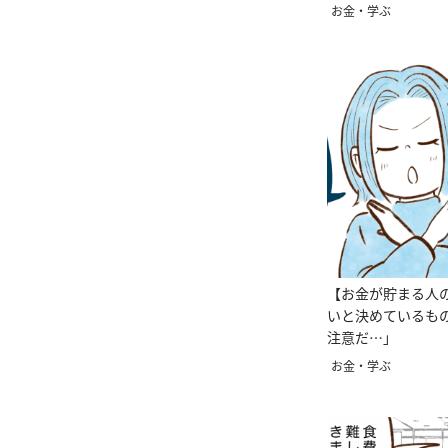
お金・学ぶ
【お金が貯まる人
いと決めているも
注意だ…」
お金・学ぶ