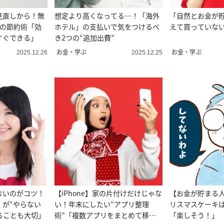
見直しから！無
想定より高くなってる…！「海外
「自然とお金が貯
つの節約術「効
ホテル」の支払いで気をつけるべ
えて買っていない
すぐできる」
き2つの“追加出費”
お金・学ぶ
お金・学ぶ
2025.12.26
2025.12.25
ないのがコツ！
【iPhone】家の片付けだけじゃな
【お金が貯まる
」が“やらない
い！年末にしたい“アプリ整理
リスマスケーキ
ることも大切」
術”「複数アプリをまとめて移
「楽しそう！」