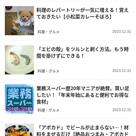
料理のレパートリーが一気に増える！覚え
ておきたい【小松菜カレーそぼろ】
料理・グルメ
2023.12.31
「エビの殻」をツルンと剥く方法。もう時
間を掛けずにできる！
料理・グルメ
2023.12.31
業務スーパー歴20年マニアが絶賛。買い足
したい！「年末年始にあると便利でお得な
食材」
料理・グルメ
2023.12.31
「アボカド」でビールが止まらない…！材
料をまぜるだけ【絶品おつまみ・アボカド