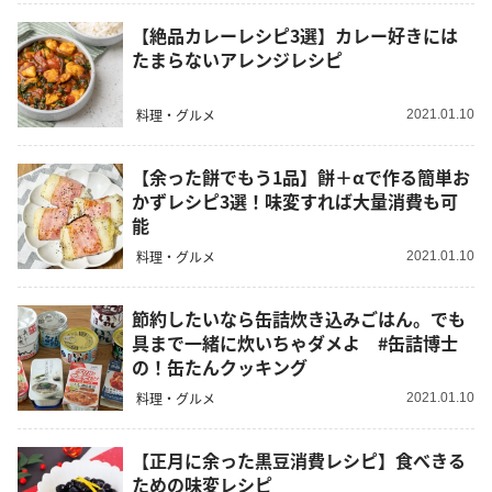
【絶品カレーレシピ3選】カレー好きには
たまらないアレンジレシピ
料理・グルメ
2021.01.10
【余った餅でもう1品】餅＋αで作る簡単お
かずレシピ3選！味変すれば大量消費も可
能
料理・グルメ
2021.01.10
節約したいなら缶詰炊き込みごはん。でも
具まで一緒に炊いちゃダメよ #缶詰博士
の！缶たんクッキング
料理・グルメ
2021.01.10
【正月に余った黒豆消費レシピ】食べきる
ための味変レシピ