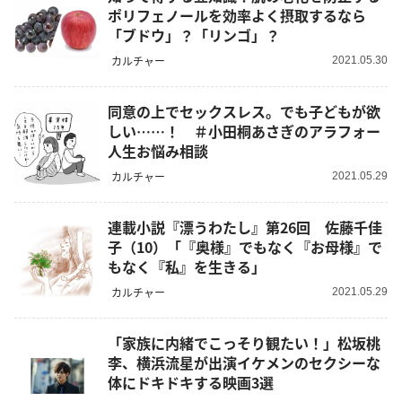
ポリフェノールを効率よく摂取するなら
「ブドウ」？「リンゴ」？
カルチャー
2021.05.30
同意の上でセックスレス。でも子どもが欲
しい……！ ＃小田桐あさぎのアラフォー
人生お悩み相談
カルチャー
2021.05.29
連載小説『漂うわたし』第26回 佐藤千佳
子（10）「『奥様』でもなく『お母様』で
もなく『私』を生きる」
カルチャー
2021.05.29
「家族に内緒でこっそり観たい！」松坂桃
李、横浜流星が出演イケメンのセクシーな
体にドキドキする映画3選