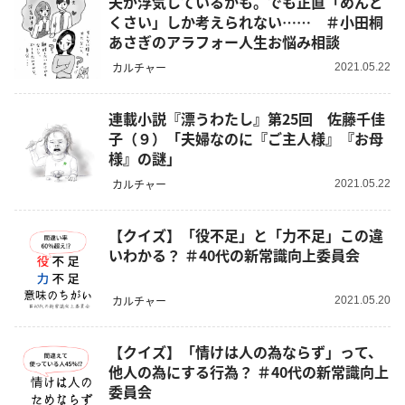
夫が浮気しているかも。でも正直「めんど
くさい」しか考えられない…… ＃小田桐
あさぎのアラフォー人生お悩み相談
カルチャー
2021.05.22
連載小説『漂うわたし』第25回 佐藤千佳
子（９）「夫婦なのに『ご主人様』『お母
様』の謎」
カルチャー
2021.05.22
【クイズ】「役不足」と「力不足」この違
いわかる？ ＃40代の新常識向上委員会
カルチャー
2021.05.20
【クイズ】「情けは人の為ならず」って、
他人の為にする行為？ ＃40代の新常識向上
委員会